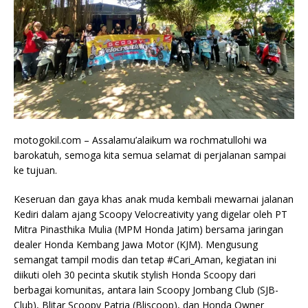
motogokil.com – Assalamu’alaikum wa rochmatullohi wa
barokatuh, semoga kita semua selamat di perjalanan sampai
ke tujuan.
Keseruan dan gaya khas anak muda kembali mewarnai jalanan
Kediri dalam ajang Scoopy Velocreativity yang digelar oleh PT
Mitra Pinasthika Mulia (MPM Honda Jatim) bersama jaringan
dealer Honda Kembang Jawa Motor (KJM). Mengusung
semangat tampil modis dan tetap #Cari_Aman, kegiatan ini
diikuti oleh 30 pecinta skutik stylish Honda Scoopy dari
berbagai komunitas, antara lain Scoopy Jombang Club (SJB-
Club), Blitar Scoopy Patria (Bliscoop), dan Honda Owner