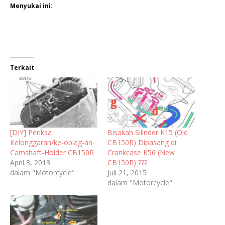
Menyukai ini:
Terkait
[DIY] Periksa
Bisakah Silinder K15 (Old
Kelonggaran/ke-oblag-an
CB150R) Dipasang di
Camshaft-Holder CB150R
Crankcase K56 (New
April 3, 2013
CB150R) ???
dalam "Motorcycle"
Juli 21, 2015
dalam "Motorcycle"