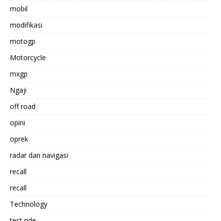
mobil
modifikasi
motogp
Motorcycle
mxgp
Ngaji
off road
opini
oprek
radar dan navigasi
recall
recall
Technology
test ride