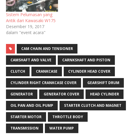
Sistem Pelumasan yang
Antik dari Kawasaki W175
Desember 19, 2017
dalam "event acara"
CAM CHAIN AND TENSIONER
CAMSHAFT AND VALVE
CARNKSHAFT AND PISTON
CLUTCH
CRANKCASE
CYLINDER HEAD COVER
CYLINDER RIGHT CRANKCASE COVER
GEARSHIFT DRUM
GENERATOR
GENERATOR COVER
HEAD CYLINDER
OIL PAN AND OIL PUMP
STARTER CLUTCH AND MAGNET
STARTER MOTOR
THROTTLE BODY
TRANSMISSION
WATER PUMP