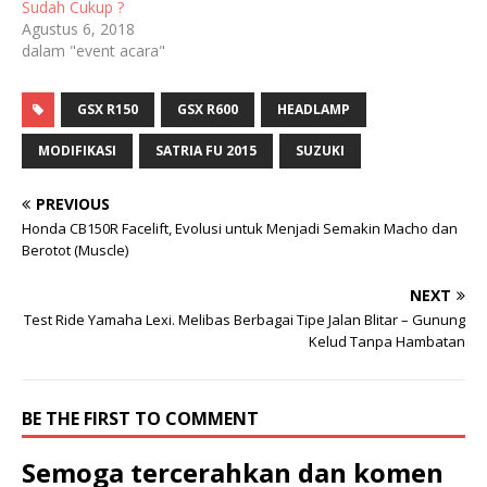
Sudah Cukup ?
Agustus 6, 2018
dalam "event acara"
GSX R150
GSX R600
HEADLAMP
MODIFIKASI
SATRIA FU 2015
SUZUKI
PREVIOUS
Honda CB150R Facelift, Evolusi untuk Menjadi Semakin Macho dan
Berotot (Muscle)
NEXT
Test Ride Yamaha Lexi. Melibas Berbagai Tipe Jalan Blitar – Gunung
Kelud Tanpa Hambatan
BE THE FIRST TO COMMENT
Semoga tercerahkan dan komen