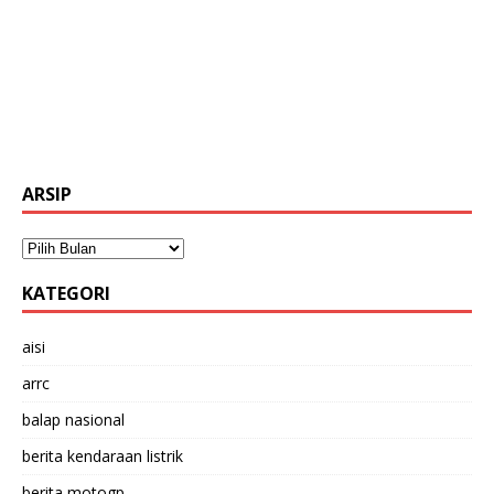
ARSIP
KATEGORI
aisi
arrc
balap nasional
berita kendaraan listrik
berita motogp