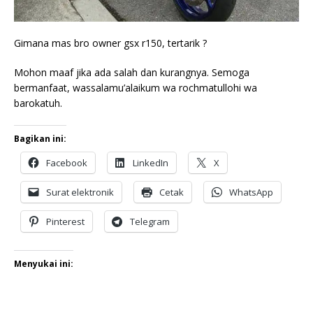
Gimana mas bro owner gsx r150, tertarik ?
Mohon maaf jika ada salah dan kurangnya. Semoga
bermanfaat, wassalamu’alaikum wa rochmatullohi wa
barokatuh.
Bagikan ini:
Facebook
LinkedIn
X
Surat elektronik
Cetak
WhatsApp
Pinterest
Telegram
Menyukai ini: