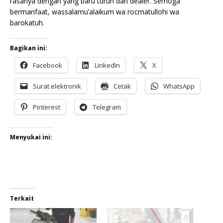
rasanya dengan yang baru turun dari dealer. Semoga
bermanfaat, wassalamu’alaikum wa rocmatullohi wa
barokatuh.
Bagikan ini:
Facebook
LinkedIn
X
Surat elektronik
Cetak
WhatsApp
Pinterest
Telegram
Menyukai ini:
Terkait