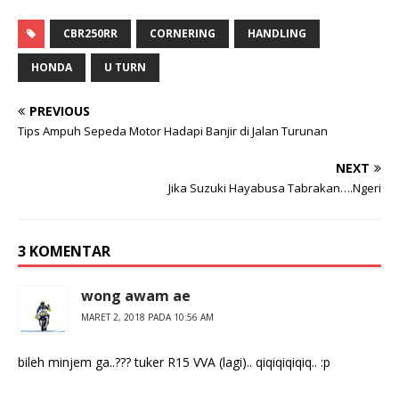
CBR250RR
CORNERING
HANDLING
HONDA
U TURN
PREVIOUS
Tips Ampuh Sepeda Motor Hadapi Banjir di Jalan Turunan
NEXT
Jika Suzuki Hayabusa Tabrakan….Ngeri
3 KOMENTAR
wong awam ae
MARET 2, 2018 PADA 10:56 AM
bileh minjem ga..??? tuker R15 VVA (lagi).. qiqiqiqiqiq.. :p