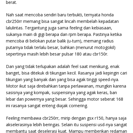
berat.
Nah saat mencoba sendiri baru terbukti, ternyata honda
cbr250rr memang bisa sangat lincah membelah kepadatan
lalulintas. Tergantung juga sama feeling dan kebiasaan,
sukanya main di gigi berapa dan rpm berapa. Pastinya ketika
mencoba di belokan
putar balik (u-turn), memang radius
putarnya tidak terlalu besar, bahkan (menurut motogokil)
sepertinya masih lebih besar pulsar 180 atau cbr150r.
Dan yang tidak terlupakan adalah feel saat menikung, enak
banget, bisa ditekuk di tikungan kecil. Rasanya jadi kepingin cari
tikungan yang banyak dan yang bisa agak tinggi speed-nya.
Motor ikut saja direbahkan tanpa perlawanan, mungkin karena
sasisnya yang kompak, suspensinya yang agak keras, ban
lebar dan powernya yang besar. Sehingga motor seberat 168
ini rasanya sangat enteng diajak cornering.
Feeling membawa cbr250rr, mirip dengan gsx r150, hanya saja
akselerasinya lebih beringas. Selain itu suspensi usd-nya sangat
membantu saat deselerasi kuat. Mampu memberikan redaman