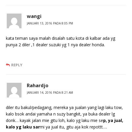
wangi
JANUARI 13, 2016 PADA 8:05 PM
kata teman saya malah disalah satu kota di kalbar ada yg
punya 2 diler ,1 dealer suzuki yg 1 nya dealer honda.
REPLY
Rahardjo
JANUARI 14, 2016 PADA 8:21 AM
diler itu bakul/pedagang, mereka ya jualan yang lagi laku tow,
kalo bsok andai yamaha n suzy bangkit, ya buka dealer lg
donk… kayak jalan mie gitu loh, kalo yg laku mie se
p, ya jual,
kalo yg laku sar
mi ya jual itu, gitu aja kok repottt….