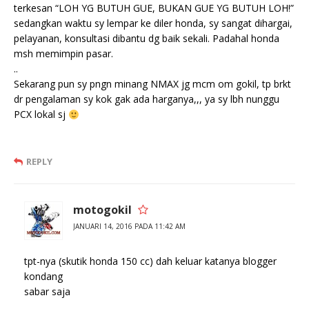
terkesan “LOH YG BUTUH GUE, BUKAN GUE YG BUTUH LOH!”
sedangkan waktu sy lempar ke diler honda, sy sangat dihargai,
pelayanan, konsultasi dibantu dg baik sekali. Padahal honda
msh memimpin pasar.
..
Sekarang pun sy pngn minang NMAX jg mcm om gokil, tp brkt
dr pengalaman sy kok gak ada harganya,,, ya sy lbh nunggu
PCX lokal sj
REPLY
motogokil
JANUARI 14, 2016 PADA 11:42 AM
tpt-nya (skutik honda 150 cc) dah keluar katanya blogger
kondang
sabar saja