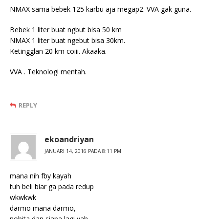
NMAX sama bebek 125 karbu aja megap2. VVA gak guna.
Bebek 1 liter buat ngbut bisa 50 km
NMAX 1 liter buat ngebut bisa 30km.
Ketingglan 20 km coiii. Akaaka.
VVA . Teknologi mentah.
REPLY
ekoandriyan
JANUARI 14, 2016 PADA 8:11 PM
mana nih fby kayah
tuh beli biar ga pada redup
wkwkwk
darmo mana darmo,
nobita dan siapa lagi yah