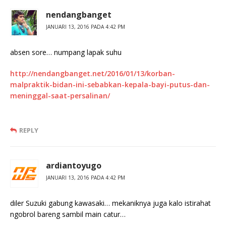
nendangbanget
JANUARI 13, 2016 PADA 4:42 PM
absen sore… numpang lapak suhu
http://nendangbanget.net/2016/01/13/korban-
malpraktik-bidan-ini-sebabkan-kepala-bayi-putus-dan-
meninggal-saat-persalinan/
REPLY
ardiantoyugo
JANUARI 13, 2016 PADA 4:42 PM
diler Suzuki gabung kawasaki… mekaniknya juga kalo istirahat
ngobrol bareng sambil main catur…