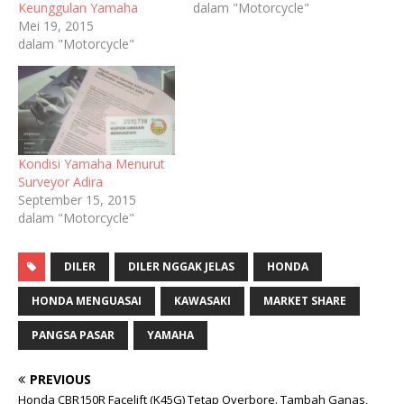
Keunggulan Yamaha
dalam "Motorcycle"
Mei 19, 2015
dalam "Motorcycle"
Kondisi Yamaha Menurut
Surveyor Adira
September 15, 2015
dalam "Motorcycle"
DILER
DILER NGGAK JELAS
HONDA
HONDA MENGUASAI
KAWASAKI
MARKET SHARE
PANGSA PASAR
YAMAHA
PREVIOUS
Honda CBR150R Facelift (K45G) Tetap Overbore. Tambah Ganas,