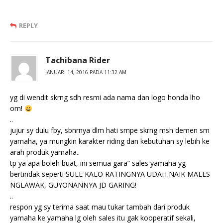
REPLY
Tachibana Rider
JANUARI 14, 2016 PADA 11:32 AM
yg di wendit skrng sdh resmi ada nama dan logo honda lho
om!
..
jujur sy dulu fby, sbnrnya dlm hati smpe skrng msh demen sm
yamaha, ya mungkin karakter riding dan kebutuhan sy lebih ke
arah produk yamaha..
tp ya apa boleh buat, ini semua gara” sales yamaha yg
bertindak seperti SULE KALO RATINGNYA UDAH NAIK MALES
NGLAWAK, GUYONANNYA JD GARING!
..
respon yg sy terima saat mau tukar tambah dari produk
yamaha ke yamaha lg oleh sales itu gak kooperatif sekali,