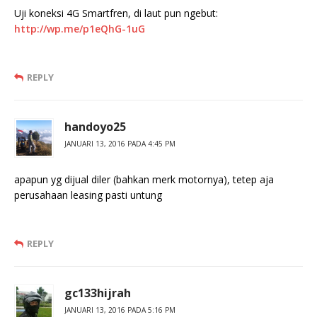
Uji koneksi 4G Smartfren, di laut pun ngebut:
http://wp.me/p1eQhG-1uG
REPLY
handoyo25
JANUARI 13, 2016 PADA 4:45 PM
apapun yg dijual diler (bahkan merk motornya), tetep aja
perusahaan leasing pasti untung
REPLY
gc133hijrah
JANUARI 13, 2016 PADA 5:16 PM