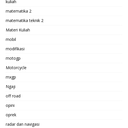
kuliah
matematika 2
matematika teknik 2
Materi Kuliah
mobil
modifikasi
motogp
Motorcycle
mxgp
Ngaji
off road
opini
oprek
radar dan navigasi