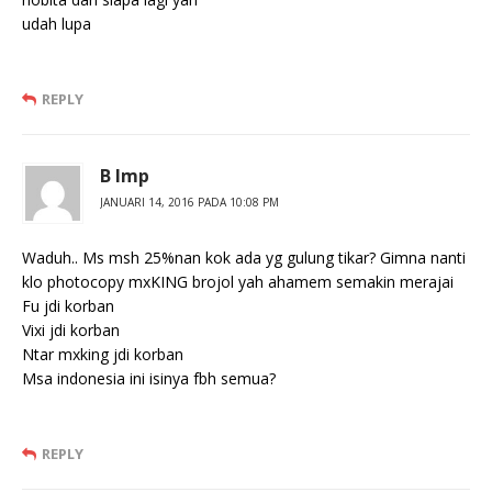
udah lupa
REPLY
B lmp
JANUARI 14, 2016 PADA 10:08 PM
Waduh.. Ms msh 25%nan kok ada yg gulung tikar? Gimna nanti
klo photocopy mxKING brojol yah ahamem semakin merajai
Fu jdi korban
Vixi jdi korban
Ntar mxking jdi korban
Msa indonesia ini isinya fbh semua?
REPLY