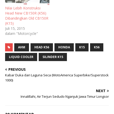
Nilai Lebih Konstruksi
Head New CB150R (K56)
Dibandingkan Old CB150R
(K15)
Juli 15, 2015
dalam "Motorcycle"
AHM
HEAD K56
HONDA
K15
K56
LIQUID COOLER
SILINDER K15
PREVIOUS
Kabar Duka dari Laguna Seca (MotoAmerica Superbike/Superstock
1000)
NEXT
Innalillahi, Air Terjun Sedudo Nganjuk Jawa Timur Longsor