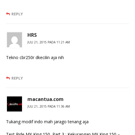
REPLY
HRS
JULI 21, 2015 PADA 11:21 AM
Tekno cbr250r dkecilin aja nih
REPLY
macantua.com
JULI 21, 2015 PADA 11:36 AM
Tukang modif indo mah jarago tenang aja
Test Ride MX King 150, Part 3 : Kekurangan MX King 150 –