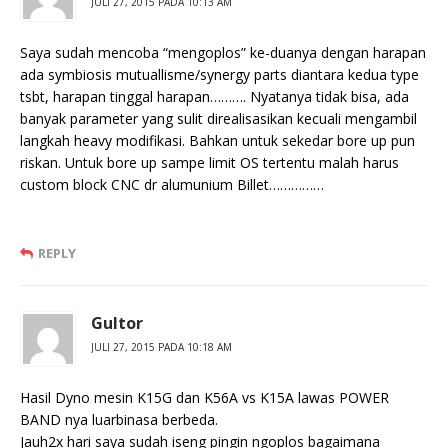
JULI 27, 2015 PADA 10:13 AM
Saya sudah mencoba “mengoplos” ke-duanya dengan harapan
ada symbiosis mutuallisme/synergy parts diantara kedua type
tsbt, harapan tinggal harapan………. Nyatanya tidak bisa, ada
banyak parameter yang sulit direalisasikan kecuali mengambil
langkah heavy modifikasi. Bahkan untuk sekedar bore up pun
riskan. Untuk bore up sampe limit OS tertentu malah harus
custom block CNC dr alumunium Billet……………
REPLY
Gultor
JULI 27, 2015 PADA 10:18 AM
Hasil Dyno mesin K15G dan K56A vs K15A lawas POWER
BAND nya luarbinasa berbeda.
Jauh2x hari saya sudah iseng pingin ngoplos bagaimana