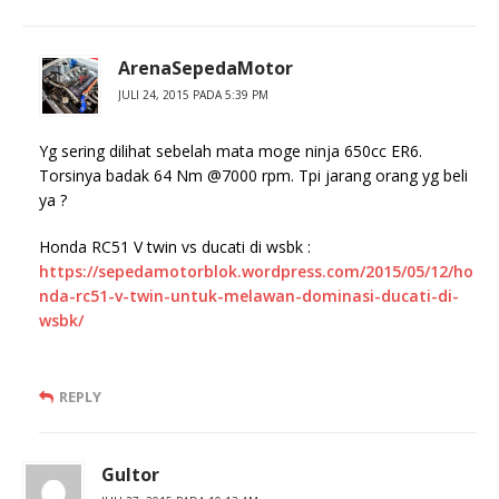
ArenaSepedaMotor
JULI 24, 2015 PADA 5:39 PM
Yg sering dilihat sebelah mata moge ninja 650cc ER6.
Torsinya badak 64 Nm @7000 rpm. Tpi jarang orang yg beli
ya ?
Honda RC51 V twin vs ducati di wsbk :
https://sepedamotorblok.wordpress.com/2015/05/12/ho
nda-rc51-v-twin-untuk-melawan-dominasi-ducati-di-
wsbk/
REPLY
Gultor