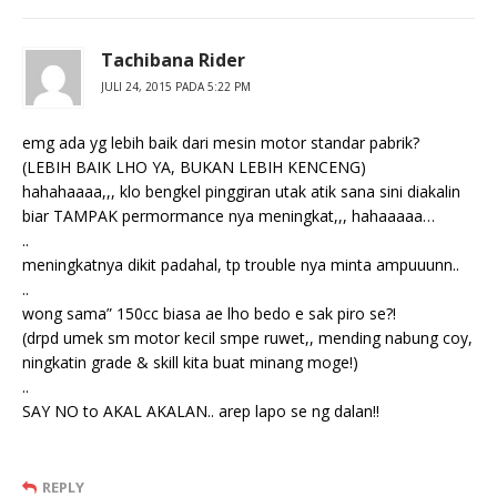
Tachibana Rider
JULI 24, 2015 PADA 5:22 PM
emg ada yg lebih baik dari mesin motor standar pabrik?
(LEBIH BAIK LHO YA, BUKAN LEBIH KENCENG)
hahahaaaa,,, klo bengkel pinggiran utak atik sana sini diakalin
biar TAMPAK permormance nya meningkat,,, hahaaaaa…
..
meningkatnya dikit padahal, tp trouble nya minta ampuuunn..
..
wong sama” 150cc biasa ae lho bedo e sak piro se?!
(drpd umek sm motor kecil smpe ruwet,, mending nabung coy,
ningkatin grade & skill kita buat minang moge!)
..
SAY NO to AKAL AKALAN.. arep lapo se ng dalan!!
REPLY