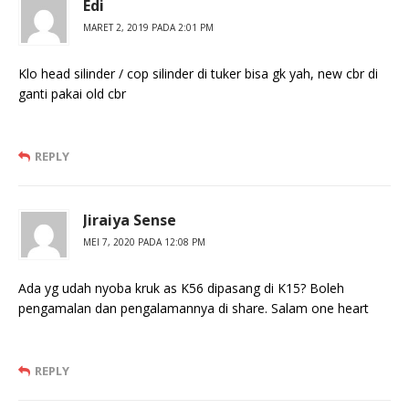
Edi
MARET 2, 2019 PADA 2:01 PM
Klo head silinder / cop silinder di tuker bisa gk yah, new cbr di
ganti pakai old cbr
REPLY
Jiraiya Sense
MEI 7, 2020 PADA 12:08 PM
Ada yg udah nyoba kruk as K56 dipasang di K15? Boleh
pengamalan dan pengalamannya di share. Salam one heart
REPLY