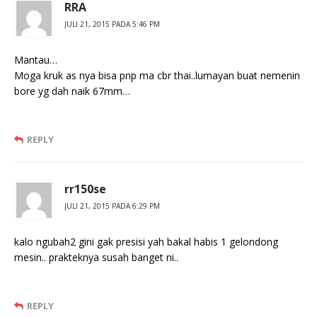
RRA
JULI 21, 2015 PADA 5:46 PM
Mantau…
Moga kruk as nya bisa pnp ma cbr thai..lumayan buat nemenin
bore yg dah naik 67mm…
REPLY
rr150se
JULI 21, 2015 PADA 6:29 PM
kalo ngubah2 gini gak presisi yah bakal habis 1 gelondong
mesin.. prakteknya susah banget ni..
REPLY