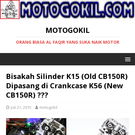
MOTOGOKIL
ORANG BIASA AL FAQIR YANG SUKA NAIK MOTOR
Bisakah Silinder K15 (Old CB150R)
Dipasang di Crankcase K56 (New
CB150R) ???
Juli 21, 2015
motogokil