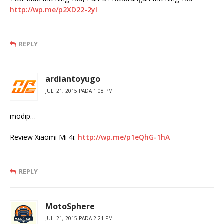
http://wp.me/p2XD22-2yl
REPLY
ardiantoyugo
JULI 21, 2015 PADA 1:08 PM
modip…
Review Xiaomi Mi 4i:
http://wp.me/p1eQhG-1hA
REPLY
MotoSphere
JULI 21, 2015 PADA 2:21 PM