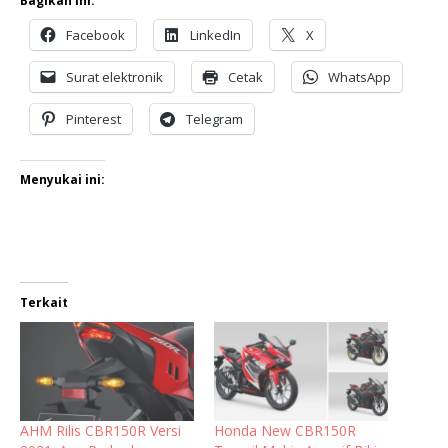
Bagikan ini:
Facebook
LinkedIn
X
Surat elektronik
Cetak
WhatsApp
Pinterest
Telegram
Menyukai ini:
Terkait
AHM Rilis CBR150R Versi
Honda New CBR150R