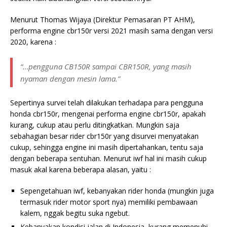
Menurut Thomas
Wijaya (Direktur Pemasaran PT AHM)
,
performa engine cbr150r versi 2021 masih sama dengan versi
2020, karena :
“…pengguna CB150R sampai CBR150R, yang masih
nyaman dengan mesin lama.”
Sepertinya survei telah dilakukan terhadapa para pengguna
honda cbr150r, mengenai performa engine cbr150r, apakah
kurang, cukup atau perlu ditingkatkan. Mungkin saja
sebahagian besar rider cbr150r yang disurvei menyatakan
cukup, sehingga engine ini masih dipertahankan, tentu saja
dengan beberapa sentuhan. Menurut iwf hal ini masih cukup
masuk akal karena beberapa alasan, yaitu :
Sepengetahuan iwf, kebanyakan rider honda (mungkin juga
termasuk rider motor sport nya) memiliki pembawaan
kalem, nggak begitu suka ngebut.
Kebanyakan kondisi jalan di Indonesia, kurang memenuhi