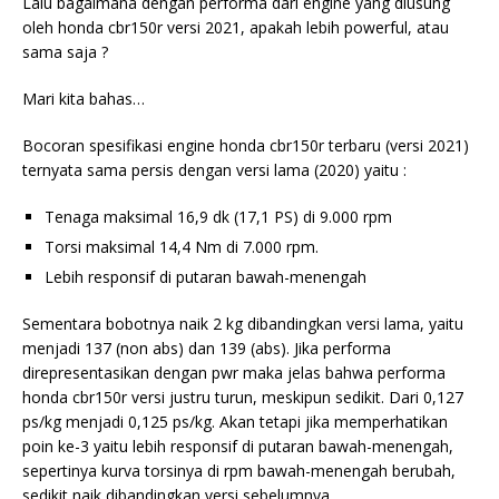
Lalu bagaimana dengan performa dari engine yang diusung
oleh honda cbr150r versi 2021, apakah lebih powerful, atau
sama saja ?
Mari kita bahas…
Bocoran spesifikasi engine honda cbr150r terbaru (versi 2021)
ternyata sama persis dengan versi lama (2020) yaitu :
Tenaga maksimal 16,9 dk (17,1 PS) di 9.000 rpm
Torsi maksimal 14,4 Nm di 7.000 rpm.
Lebih responsif di putaran bawah-menengah
Sementara bobotnya naik 2 kg dibandingkan versi lama, yaitu
menjadi 137 (non abs) dan 139 (abs). Jika performa
direpresentasikan dengan pwr maka jelas bahwa performa
honda cbr150r versi justru turun, meskipun sedikit. Dari 0,127
ps/kg menjadi 0,125 ps/kg. Akan tetapi jika memperhatikan
poin ke-3 yaitu lebih responsif di putaran bawah-menengah,
sepertinya kurva torsinya di rpm bawah-menengah berubah,
sedikit naik dibandingkan versi sebelumnya.