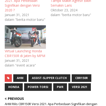
2021. Apa Perbedaan
Tampil Makin Agresif Bikin
Signifikan dengan Versi
Semakin Laris
2020 ?
Oktober 23, 2024
Januari 31, 2021
dalam "berita motor baru"
dalam "berita motor baru"
Virtual Launching Honda
CBR150R di Jatim by MPM
Januari 31, 2021
dalam "event acara"
AHM
ASSIST-SLIPPER CLUTCH
CBR150R
HONDA
POWER-TORSI
PWR
VERSI 2021
PREVIOUS
AHM Rilis CBR150R Versi 2021. Apa Perbedaan Signifikan dengan