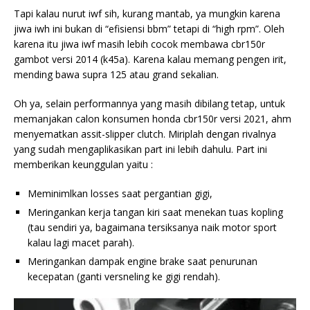
Tapi kalau nurut iwf sih, kurang mantab, ya mungkin karena
jiwa iwh ini bukan di “efisiensi bbm” tetapi di “high rpm”. Oleh
karena itu jiwa iwf masih lebih cocok membawa cbr150r
gambot versi 2014 (k45a). Karena kalau memang pengen irit,
mending bawa supra 125 atau grand sekalian.
Oh ya, selain performannya yang masih dibilang tetap, untuk
memanjakan calon konsumen honda cbr150r versi 2021, ahm
menyematkan assit-slipper clutch. Miriplah dengan rivalnya
yang sudah mengaplikasikan part ini lebih dahulu. Part ini
memberikan keunggulan yaitu :
Meminimlkan losses saat pergantian gigi,
Meringankan kerja tangan kiri saat menekan tuas kopling
(tau sendiri ya, bagaimana tersiksanya naik motor sport
kalau lagi macet parah).
Meringankan dampak engine brake saat penurunan
kecepatan (ganti versneling ke gigi rendah).