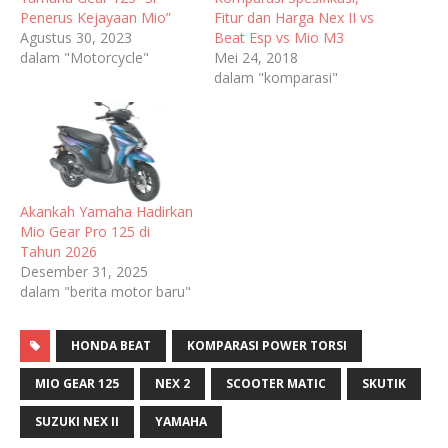
Penerus Kejayaan Mio”
Fitur dan Harga Nex II vs
Agustus 30, 2023
Beat Esp vs Mio M3
dalam "Motorcycle"
Mei 24, 2018
dalam "komparasi"
Akankah Yamaha Hadirkan
Mio Gear Pro 125 di
Tahun 2026
Desember 31, 2025
dalam "berita motor baru"
HONDA BEAT
KOMPARASI POWER TORSI
MIO GEAR 125
NEX 2
SCOOTER MATIC
SKUTIK
SUZUKI NEX II
YAMAHA