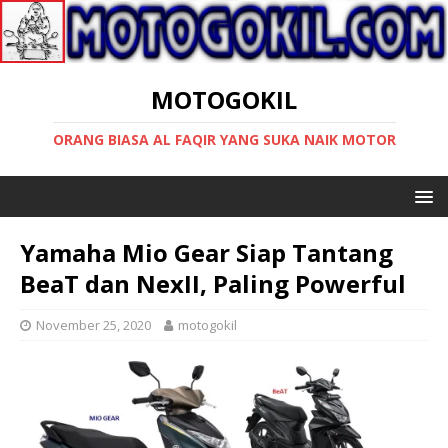
MOTOGOKIL
ORANG BIASA AL FAQIR YANG SUKA NAIK MOTOR
Yamaha Mio Gear Siap Tantang
BeaT dan NexII, Paling Powerful
November 25, 2020
motogokil