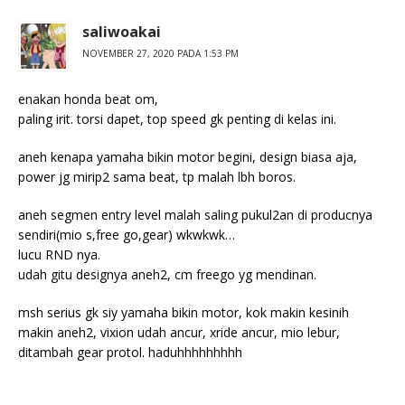
saliwoakai
NOVEMBER 27, 2020 PADA 1:53 PM
enakan honda beat om,
paling irit. torsi dapet, top speed gk penting di kelas ini.
aneh kenapa yamaha bikin motor begini, design biasa aja,
power jg mirip2 sama beat, tp malah lbh boros.
aneh segmen entry level malah saling pukul2an di producnya
sendiri(mio s,free go,gear) wkwkwk…
lucu RND nya.
udah gitu designya aneh2, cm freego yg mendinan.
msh serius gk siy yamaha bikin motor, kok makin kesinih
makin aneh2, vixion udah ancur, xride ancur, mio lebur,
ditambah gear protol. haduhhhhhhhhh