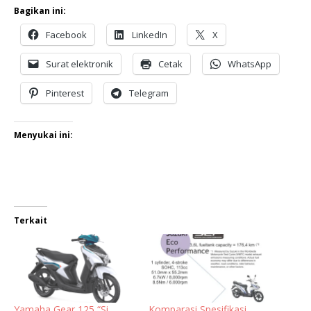
Bagikan ini:
Facebook
LinkedIn
X
Surat elektronik
Cetak
WhatsApp
Pinterest
Telegram
Menyukai ini:
Terkait
Yamaha Gear 125 “Si
Komparasi Spesifikasi,