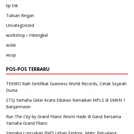
tip trik
Tulisan Ringan
Uncategorized
workshop / mbengkel
wsbk
wssp
POS-POS TERBARU
TEKIRO Raih Sertifikat Guinness World Records, Cetak Sejarah
Dunia
STSJ Yamaha Gelar Acara Edukasi Ramaikan MPLS di SMKN 1
Banjarmasin
Run The City by Grand Filano Resmi Hadir di Garut bersama
Yamaha Grand Filano
Yamaha Luncurkan BW’S Urban Explore, Matic Petualang