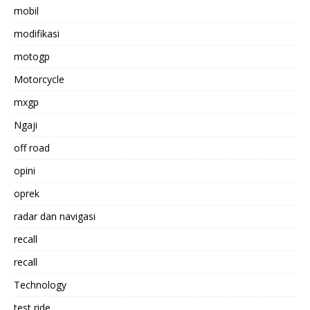
mobil
modifikasi
motogp
Motorcycle
mxgp
Ngaji
off road
opini
oprek
radar dan navigasi
recall
recall
Technology
test ride