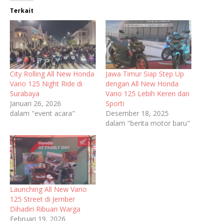
Terkait
City Rolling All New Honda
Jawa Timur Siap Step Up
Vario 125 Night Ride di
dengan All New Honda
Surabaya
Vario 125 Lebih Keren dan
Januari 26, 2026
Sporti
dalam "event acara"
Desember 18, 2025
dalam "berita motor baru"
Launching All New Vario
125 Street di Jember
Dihadiri Ribuan Warga
Februari 19, 2026