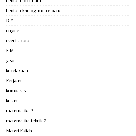
berita motor baru
berita teknologi motor baru
DIY
engine
event acara
FIM
gear
kecelakaan
Kerjaan
komparasi
kuliah
matematika 2
matematika teknik 2
Materi Kuliah