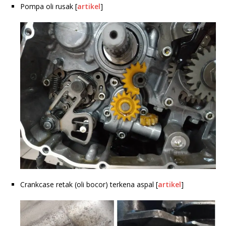
Pompa oli rusak [
artikel
]
Crankcase retak (oli bocor) terkena aspal [
artikel
]