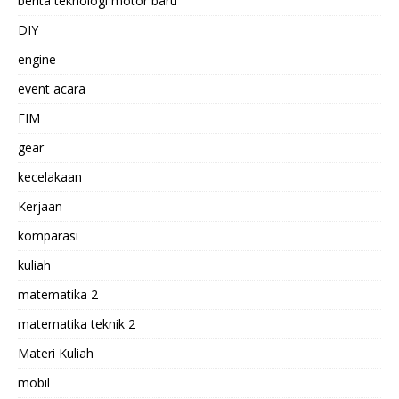
berita teknologi motor baru
DIY
engine
event acara
FIM
gear
kecelakaan
Kerjaan
komparasi
kuliah
matematika 2
matematika teknik 2
Materi Kuliah
mobil