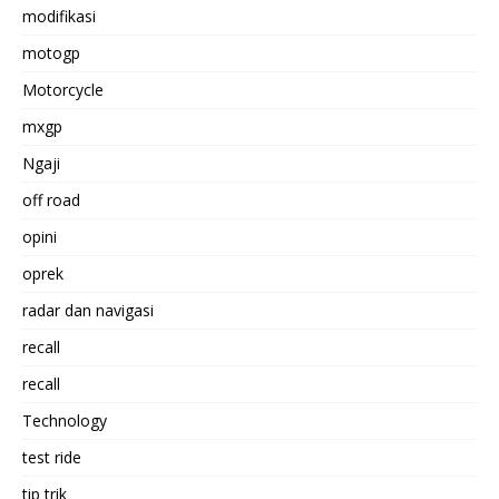
modifikasi
motogp
Motorcycle
mxgp
Ngaji
off road
opini
oprek
radar dan navigasi
recall
recall
Technology
test ride
tip trik