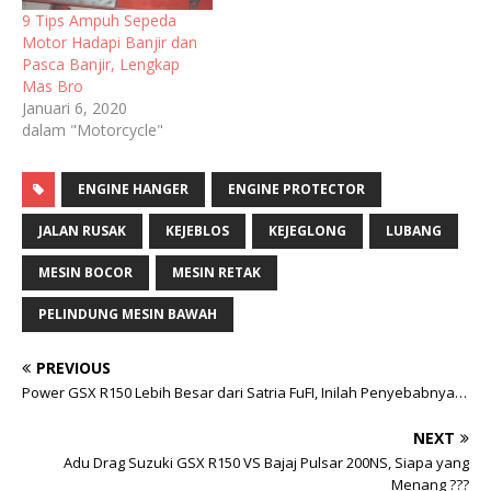
9 Tips Ampuh Sepeda
Motor Hadapi Banjir dan
Pasca Banjir, Lengkap
Mas Bro
Januari 6, 2020
dalam "Motorcycle"
ENGINE HANGER
ENGINE PROTECTOR
JALAN RUSAK
KEJEBLOS
KEJEGLONG
LUBANG
MESIN BOCOR
MESIN RETAK
PELINDUNG MESIN BAWAH
PREVIOUS
Power GSX R150 Lebih Besar dari Satria FuFI, Inilah Penyebabnya…
NEXT
Adu Drag Suzuki GSX R150 VS Bajaj Pulsar 200NS, Siapa yang
Menang ???