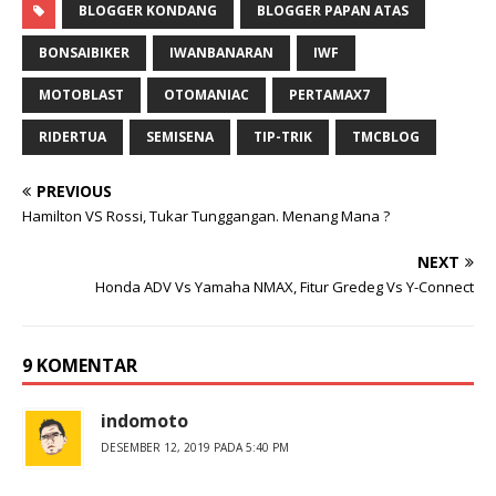
BLOGGER KONDANG
BLOGGER PAPAN ATAS
BONSAIBIKER
IWANBANARAN
IWF
MOTOBLAST
OTOMANIAC
PERTAMAX7
RIDERTUA
SEMISENA
TIP-TRIK
TMCBLOG
PREVIOUS
Hamilton VS Rossi, Tukar Tunggangan. Menang Mana ?
NEXT
Honda ADV Vs Yamaha NMAX, Fitur Gredeg Vs Y-Connect
9 KOMENTAR
indomoto
DESEMBER 12, 2019 PADA 5:40 PM