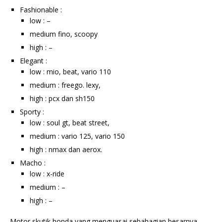
Fashionable :
low : –
medium fino, scoopy
high : –
Elegant :
low : mio, beat, vario 110
medium : freego. lexy,
high : pcx dan sh150
Sporty :
low : soul gt, beat street,
medium : vario 125, vario 150
high : nmax dan aerox.
Macho :
low : x-ride
medium : –
high : –
Motor skutik honda yang menguasai sebahagian besarnya