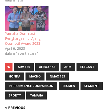
dalam "aisi"
Yamaha Dominasi
Penghargaan di Ajang
Otomotif Award 2023
April 6, 2023
dalam "event acara"
ADV 150
AEROX 155
AHM
ELEGANT
HONDA
MACHO
NMAX 155
PERFORMANCE COMPARISON
SEGMEN
SEGMENT
SPORTY
YAMAHA
PREVIOUS