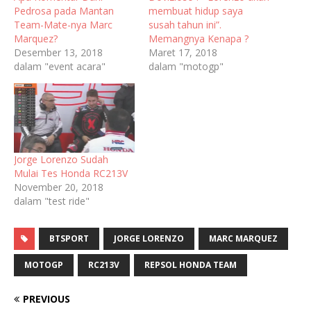
Pedrosa pada Mantan
membuat hidup saya
Team-Mate-nya Marc
susah tahun ini”.
Marquez?
Memangnya Kenapa ?
Desember 13, 2018
Maret 17, 2018
dalam "event acara"
dalam "motogp"
Jorge Lorenzo Sudah
Mulai Tes Honda RC213V
November 20, 2018
dalam "test ride"
BTSPORT
JORGE LORENZO
MARC MARQUEZ
MOTOGP
RC213V
REPSOL HONDA TEAM
PREVIOUS