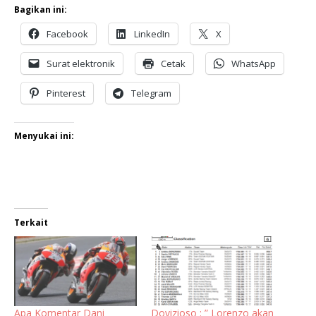
Bagikan ini:
Facebook
LinkedIn
X
Surat elektronik
Cetak
WhatsApp
Pinterest
Telegram
Menyukai ini:
Terkait
Apa Komentar Dani
Dovizioso : ” Lorenzo akan