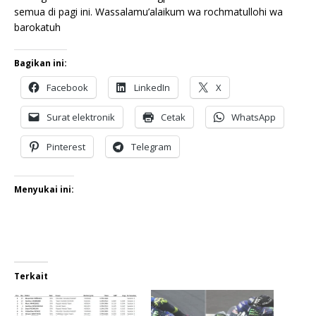
semua di pagi ini. Wassalamu’alaikum wa rochmatullohi wa
barokatuh
Bagikan ini:
Facebook
LinkedIn
X
Surat elektronik
Cetak
WhatsApp
Pinterest
Telegram
Menyukai ini:
Terkait