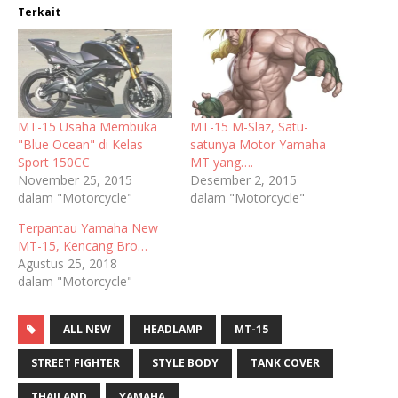
Terkait
MT-15 Usaha Membuka
MT-15 M-Slaz, Satu-
"Blue Ocean" di Kelas
satunya Motor Yamaha
Sport 150CC
MT yang….
November 25, 2015
Desember 2, 2015
dalam "Motorcycle"
dalam "Motorcycle"
Terpantau Yamaha New
MT-15, Kencang Bro…
Agustus 25, 2018
dalam "Motorcycle"
ALL NEW
HEADLAMP
MT-15
STREET FIGHTER
STYLE BODY
TANK COVER
THAILAND
YAMAHA