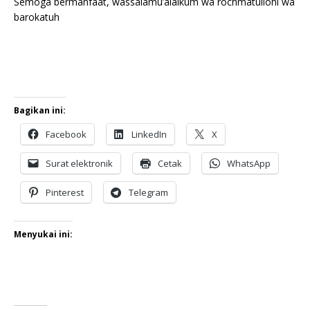
Semoga bermanfaat, wassalamu’alaikum wa rochmatullohi wa
barokatuh
Bagikan ini:
Facebook
LinkedIn
X
Surat elektronik
Cetak
WhatsApp
Pinterest
Telegram
Menyukai ini: