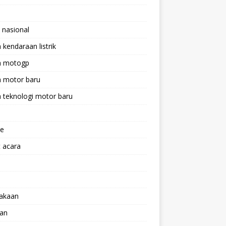
 nasional
a kendaraan listrik
ta motogp
a motor baru
a teknologi motor baru
ne
 acara
lakaan
aan