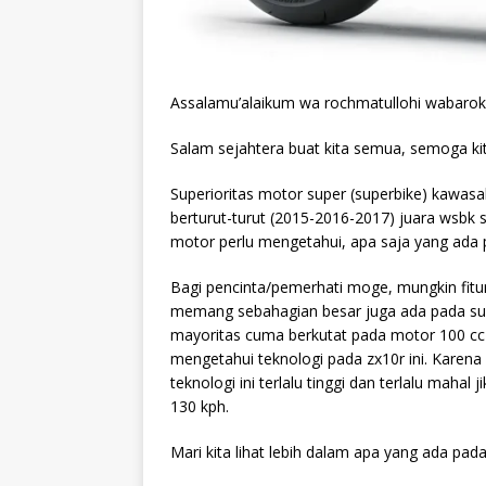
Assalamu’alaikum wa rochmatullohi wabaro
Salam sejahtera buat kita semua, semoga ki
Superioritas motor super (superbike) kawasaki
berturut-turut (2015-2016-2017) juara wsbk
motor perlu mengetahui, apa saja yang ada pa
Bagi pencinta/pemerhati moge, mungkin fitur
memang sebahagian besar juga ada pada super
mayoritas cuma berkutat pada motor 100 cc 
mengetahui teknologi pada zx10r ini. Karen
teknologi ini terlalu tinggi dan terlalu mah
130 kph.
Mari kita lihat lebih dalam apa yang ada pad