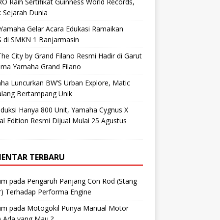
O Raih Sertifikat Guinness World Records,
 Sejarah Dunia
 Yamaha Gelar Acara Edukasi Ramaikan
 di SMKN 1 Banjarmasin
he City by Grand Filano Resmi Hadir di Garut
ama Yamaha Grand Filano
ha Luncurkan BW’S Urban Explore, Matic
alang Bertampang Unik
oduksi Hanya 800 Unit, Yamaha Cygnus X
al Edition Resmi Dijual Mulai 25 Agustus
ENTAR TERBARU
im
pada
Pengaruh Panjang Con Rod (Stang
r) Terhadap Performa Engine
im
pada
Motogokil Punya Manual Motor
) Ada yang Mau ?