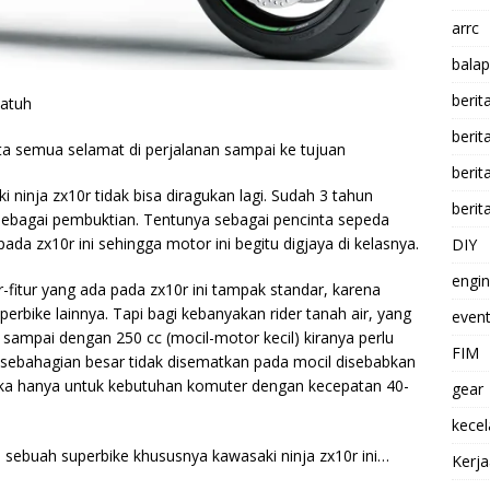
arrc
balap
berit
katuh
beri
ta semua selamat di perjalanan sampai ke tujuan
berit
 ninja zx10r tidak bisa diragukan lagi. Sudah 3 tahun
berit
 sebagai pembuktian. Tentunya sebagai pencinta sepeda
da zx10r ini sehingga motor ini begitu digjaya di kelasnya.
DIY
engi
-fitur yang ada pada zx10r ini tampak standar, karena
bike lainnya. Tapi bagi kebanyakan rider tanah air, yang
event
sampai dengan 250 cc (mocil-motor kecil) kiranya perlu
FIM
a sebahagian besar tidak disematkan pada mocil disebabkan
al jika hanya untuk kebutuhan komuter dengan kecepatan 40-
gear
kece
a sebuah superbike khususnya kawasaki ninja zx10r ini…
Kerj