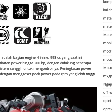
komp
kulia
mate
matem
Mater
mobi
modif
dalah bagian engine 4-inline, 998 cc yang saat ini
moto
ingkatan power hingga 200 hp, dengan didukung beberapa
Moto
 sistem canggih untuk mengontrolnya. Peningkatan power
h dengan menggeser peak power pada rpm yang lebih tinggi
mxg
Ngaji
off r
opini
opre