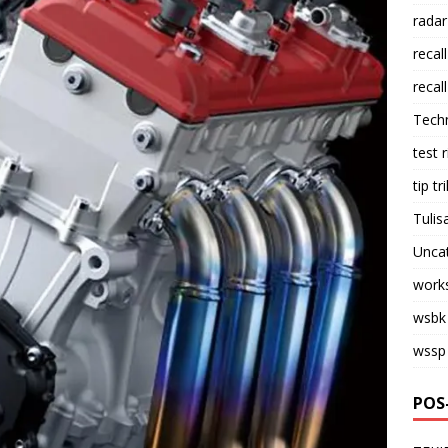
radar
recall
recall
Tech
test 
tip tri
Tulis
Unca
work
wsbk
wssp
POS