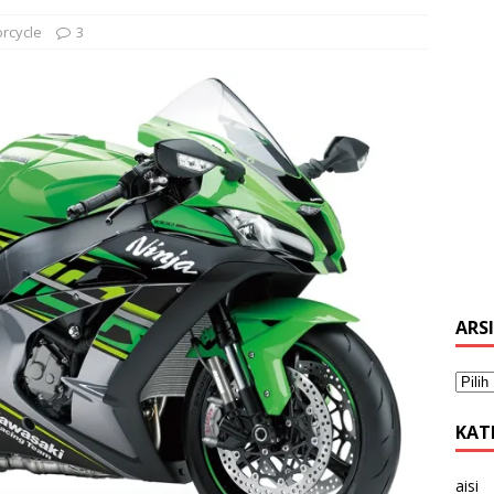
rcycle
3
ARS
KAT
aisi