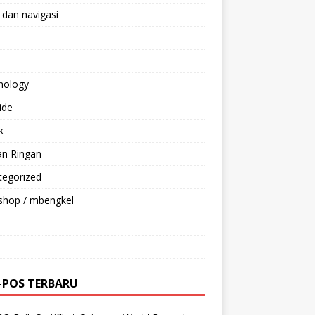
 dan navigasi
nology
ride
k
an Ringan
tegorized
shop / mbengkel
-POS TERBARU