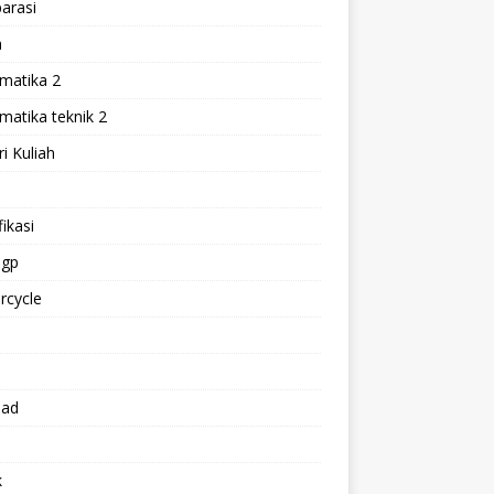
arasi
h
matika 2
atika teknik 2
i Kuliah
l
ikasi
gp
rcycle
p
oad
k