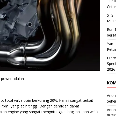
TEKIR
Cetak
STSJ
MPLS
Run T
bers
Yama
Petu
Dipr
Speci
2026
power adalah :
KOM
Anon
 total valve train berkurang 20%. Hal ini sangat terkait
Sehe
rpm) yang lebih tinggi. Dengan demikian dapat
Anon
aran engine yang sangat mengntungkan bagi balapan wsbk.
(PDF