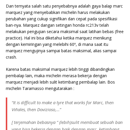
Dan ternyata salah satu penyebabnya adalah gaya balap marc
marquez yang menyebabkan michelin harus melakukan
perubahan yang cukup signifikan dan cepat pada spesifikasi
ban-nya. Marquez dangan setingan honda rc213v telah
melakukan pengujian secara maksimal saat
latihan bebas (free
practice). Hal ini bisa diketahui ketika marquez menikung
dengan kemiringan yang melebihi 60º, di mana saat itu
marquez mengujinya sampai batas maksimal, alias sampai
crash.
Karena batas maksimal marquez lebih tinggi dibandingkan
pembalap lain, maka michelin merasa bekerja dengan
marquez menjadi lebih sulit ketimbang pembalap lain. Bos
michelin Taramasso mengutarakan :
“It is difficult to make a tyre that works for Marc, then
Viñales, then Dovizioso,…”
[
terjemahan bebasnya ” (lebih)sulit membuat sebuah ban
yang bisa bekerja dengan baik dengan marc, ketimbang