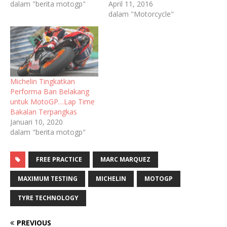
dalam "berita motogp"
April 11, 2016
dalam "Motorcycle"
Michelin Tingkatkan
Performa Ban Belakang
untuk MotoGP…Lap Time
Bakalan Terpangkas
Januari 10, 2020
dalam "berita motogp"
FREE PRACTICE
MARC MARQUEZ
MAXIMUM TESTING
MICHELIN
MOTOGP
TYRE TECHNOLOGY
PREVIOUS