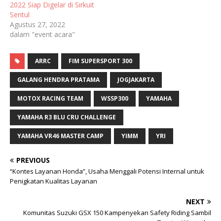
2022 Siap Digelar di Sirkuit
Sentul
Agustus 27, 2022
dalam "event acara"
ARRC
FIM SUPERSPORT 300
GALANG HENDRA PRATAMA
JOGJAKARTA
MOTOX RACING TEAM
WSSP300
YAMAHA
YAMAHA R3 BLU CRU CHALLENGE
YAMAHA VR46 MASTER CAMP
YIMM
YRI
PREVIOUS
“Kontes Layanan Honda”, Usaha Menggali Potensi Internal untuk
Penigkatan Kualitas Layanan
NEXT
Komunitas Suzuki GSX 150 Kampenyekan Safety Riding Sambil