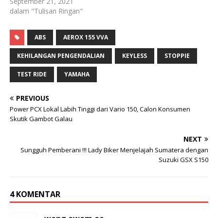
September 21, 2021
dalam "Tulisan Ringan"
ABS
AEROX 155 VVA
KEHILANGAN PENGENDALIAN
KEYLESS
STOPPIE
TEST RIDE
YAMAHA
PREVIOUS
Power PCX Lokal Labih Tinggi dari Vario 150, Calon Konsumen
Skutik Gambot Galau
NEXT
Sungguh Pemberani !!! Lady Biker Menjelajah Sumatera dengan
Suzuki GSX S150
4 KOMENTAR