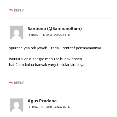
REPLY
Samiono (@SamionoBam)
FEBRUARI 11, 2018 PADA 5:54 PM
spurane yaa tdk jawab… terlalu tentatif pertanyaannya….
wuuuiiih virus sangat menular kii pak dosen…
hati2 loo kalau banyak yang tertular virusnya
REPLY
Agus Pradana
FEBRUARI 16, 2018 PADA 6:46 PM