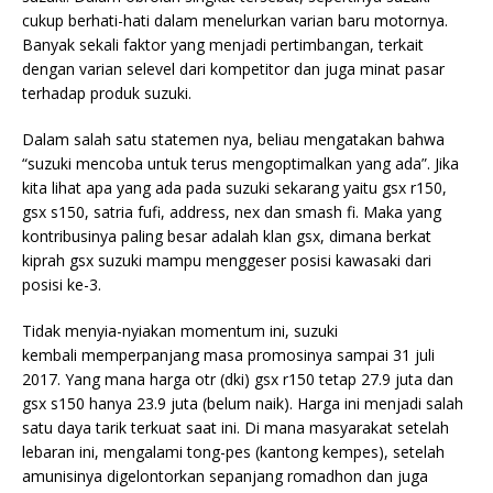
cukup berhati-hati dalam menelurkan varian baru motornya.
Banyak sekali faktor yang menjadi pertimbangan, terkait
dengan varian selevel dari kompetitor dan juga minat pasar
terhadap produk suzuki.
Dalam salah satu statemen nya, beliau mengatakan bahwa
“suzuki mencoba untuk terus mengoptimalkan yang ada”. Jika
kita lihat apa yang ada pada suzuki sekarang yaitu gsx r150,
gsx s150, satria fufi, address, nex dan smash fi. Maka yang
kontribusinya paling besar adalah klan gsx, dimana berkat
kiprah gsx suzuki mampu menggeser posisi kawasaki dari
posisi ke-3.
Tidak menyia-nyiakan momentum ini, suzuki
kembali
memperpanjang masa promosinya sampai 31 juli
2017. Yang mana harga otr (dki) gsx r150 tetap 27.9 juta dan
gsx s150 hanya 23.9 juta (belum naik). Harga ini menjadi salah
satu daya tarik terkuat saat ini. Di mana masyarakat setelah
lebaran ini, mengalami tong-pes (kantong kempes), setelah
amunisinya digelontorkan sepanjang romadhon dan juga