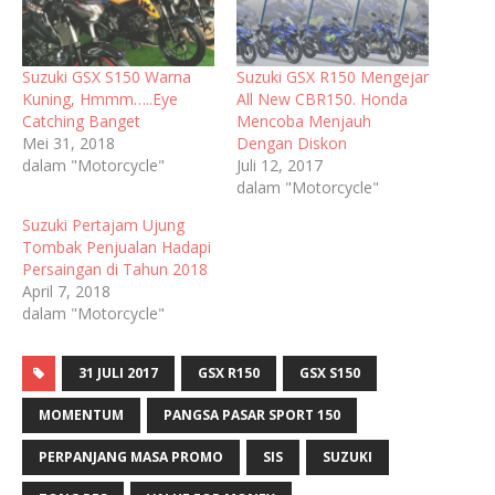
Suzuki GSX S150 Warna
Suzuki GSX R150 Mengejar
Kuning, Hmmm…..Eye
All New CBR150. Honda
Catching Banget
Mencoba Menjauh
Mei 31, 2018
Dengan Diskon
dalam "Motorcycle"
Juli 12, 2017
dalam "Motorcycle"
Suzuki Pertajam Ujung
Tombak Penjualan Hadapi
Persaingan di Tahun 2018
April 7, 2018
dalam "Motorcycle"
31 JULI 2017
GSX R150
GSX S150
MOMENTUM
PANGSA PASAR SPORT 150
PERPANJANG MASA PROMO
SIS
SUZUKI