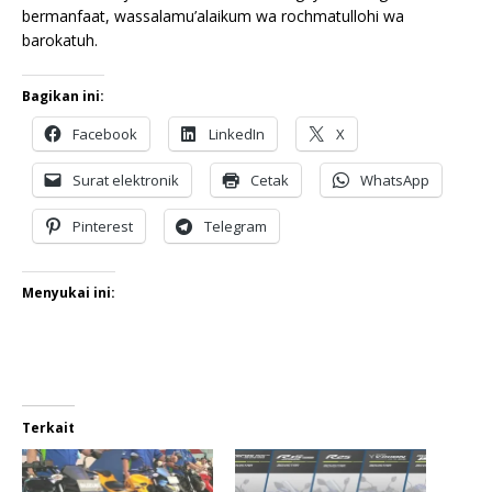
bermanfaat, wassalamu’alaikum wa rochmatullohi wa
barokatuh.
Bagikan ini:
Facebook
LinkedIn
X
Surat elektronik
Cetak
WhatsApp
Pinterest
Telegram
Menyukai ini:
Terkait