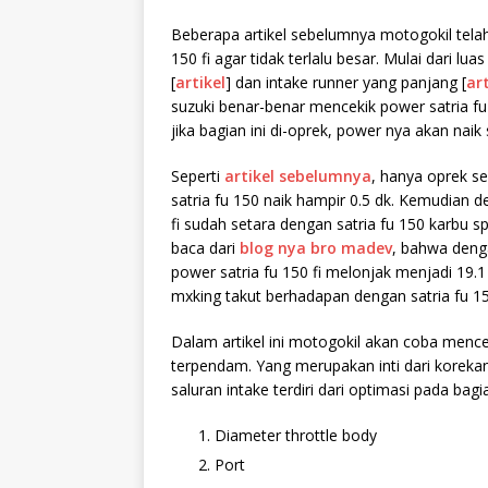
Beberapa artikel sebelumnya motogokil tel
150 fi agar tidak
terlalu besar. Mulai dari luas
[
artikel
] dan intake runner yang panjang [
art
suzuki benar-benar mencekik power satria fu 
jika bagian ini di-oprek, power nya akan naik s
Seperti
artikel sebelumnya
, hanya oprek se
satria fu 150 naik hampir 0.5 dk. Kemudian 
fi sudah setara dengan satria fu 150 karbu sp
baca dari
blog nya bro madev
, bahwa denga
power satria fu 150 fi melonjak menjadi 19.1 
mxking takut berhadapan dengan satria fu 15
Dalam artikel ini motogokil akan coba mencer
terpendam. Yang merupakan inti dari korekan
saluran intake terdiri dari optimasi pada bagia
Diameter throttle body
Port