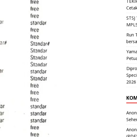
TEKIR
Cetak
STSJ
MPLS
Run T
bers
Yama
Petu
Dipr
Speci
2026
KOM
Anon
Sehe
Anon
(PDF