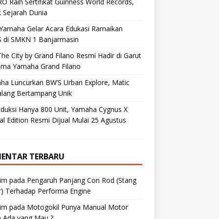
O Raih Sertifikat Guinness World Records,
 Sejarah Dunia
 Yamaha Gelar Acara Edukasi Ramaikan
 di SMKN 1 Banjarmasin
he City by Grand Filano Resmi Hadir di Garut
ama Yamaha Grand Filano
ha Luncurkan BW’S Urban Explore, Matic
alang Bertampang Unik
oduksi Hanya 800 Unit, Yamaha Cygnus X
al Edition Resmi Dijual Mulai 25 Agustus
ENTAR TERBARU
im
pada
Pengaruh Panjang Con Rod (Stang
r) Terhadap Performa Engine
im
pada
Motogokil Punya Manual Motor
) Ada yang Mau ?