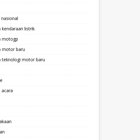
 nasional
a kendaraan listrik
ta motogp
a motor baru
a teknologi motor baru
ne
 acara
lakaan
aan