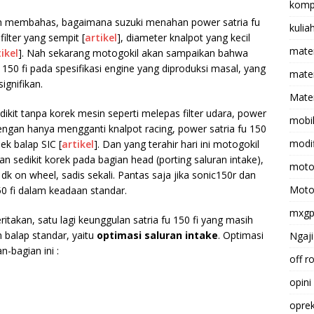
komp
ah membahas, bagaimana suzuki menahan power satria fu
kulia
 filter yang sempit [
artikel
], diameter knalpot yang kecil
mate
ikel
]. Nah sekarang motogokil akan sampaikan bahwa
150 fi pada spesifikasi engine yang diproduksi masal, yang
matem
ignifikan.
Mater
dikit tanpa korek mesin seperti melepas filter udara, power
mobi
dengan hanya mengganti knalpot racing, power satria fu 150
modif
ek balap SIC [
artikel
]. Dan yang terahir hari ini motogokil
n sedikit korek pada bagian head (porting saluran intake),
moto
dk on wheel, sadis sekali. Pantas saja jika sonic150r dan
Moto
0 fi dalam keadaan standar.
mxg
itakan, satu lagi keunggulan satria fu 150 fi yang masih
 balap standar, yaitu
optimasi saluran intake
. Optimasi
Ngaji
n-bagian ini :
off r
opini
opre