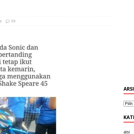
e
59
ARS
KAT
aisi