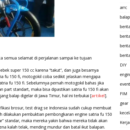
arrc
balap
berit
beri
berit
berit
ta semua selamat di perjalanan sampai ke tujuan
DIY
bebek super 150 cc karena “takut”, dan juga besarnya
engi
a fu 150 fi, motogokil coba sedikit jelaskan mengapa
tria fu 150 fi. Sebelumnya pernah motogokil bahas jika
event
part standart, maka bisa dipastikan satria fu 150 fi akan
FIM
jang balap digelar di Jawa Timur, hal ini terbukai [
artikel
].
gear
fikasi brosur, test drag se Indonesia sudah cukup membuat
kece
lah dilakukan pembuktian pembongkaran engine satria fu 150
nar” standar, maka mereka yakin bahwa mereka tidak akan
Kerj
a kalah telak, mending mundur dan batal ikut balapan.