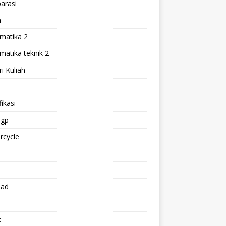
arasi
h
matika 2
atika teknik 2
i Kuliah
l
ikasi
gp
rcycle
p
oad
k