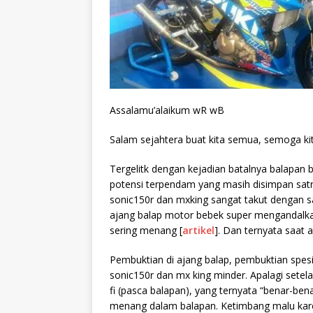
Assalamu’alaikum wR wB
Salam sejahtera buat kita semua, semoga ki
Tergelitk dengan kejadian batalnya balapan 
potensi terpendam yang masih disimpan satri
sonic150r dan mxking sangat takut dengan sa
ajang balap motor bebek super mengandalkan 
sering menang [
artikel
]. Dan ternyata saat a
Pembuktian di ajang balap, pembuktian spesi
sonic150r dan mx king minder. Apalagi sete
fi (pasca balapan), yang ternyata “benar-be
menang dalam balapan. Ketimbang malu karen