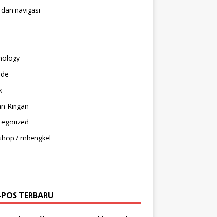
 dan navigasi
nology
ride
k
an Ringan
tegorized
shop / mbengkel
-POS TERBARU