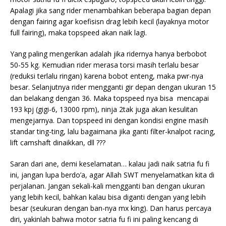
Apalagi jika sang rider menambahkan beberapa bagian depan
dengan fairing agar koefisisn drag lebih kecil (layaknya motor
full fairing), maka topspeed akan naik lagi.
Yang paling mengerikan adalah jika ridernya hanya berbobot
50-55 kg. Kemudian rider merasa torsi masih terlalu besar
(reduksi terlalu ringan) karena bobot enteng, maka pwr-nya
besar. Selanjutnya rider mengganti gir depan dengan ukuran 15
dan belakang dengan 36. Maka topspeed nya bisa mencapai
193 kpj (gigi-6, 13000 rpm), ninja 2tak juga akan kesulitan
mengejarnya. Dan topspeed ini dengan kondisi engine masih
standar ting-ting, lalu bagaimana jika ganti filter-knalpot racing,
lift camshaft dinaikkan, dll ???
Saran dari ane, demi keselamatan… kalau jadi naik satria fu fi
ini, jangan lupa berdo’a, agar Allah SWT menyelamatkan kita di
perjalanan. Jangan sekali-kali mengganti ban dengan ukuran
yang lebih kecil, bahkan kalau bisa diganti dengan yang lebih
besar (seukuran dengan ban-nya mx king). Dan harus percaya
diri, yakinlah bahwa motor satria fu fi ini paling kencang di