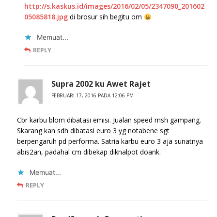
http://s.kaskus.id/images/2016/02/05/2347090_201602
05085818.jpg
di brosur sih begitu om
Memuat...
REPLY
Supra 2002 ku Awet Rajet
FEBRUARI 17, 2016 PADA 12:06 PM
Cbr karbu blom dibatasi emisi. Jualan speed msh gampang.
Skarang kan sdh dibatasi euro 3 yg notabene sgt
berpengaruh pd performa. Satria karbu euro 3 aja sunatnya
abis2an, padahal cm dibekap diknalpot doank.
Memuat...
REPLY