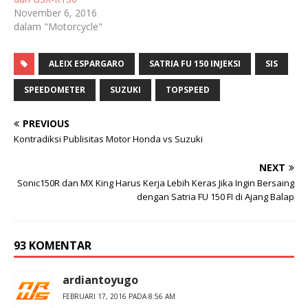
November 6, 2016
dalam "Motorcycle"
ALEIX ESPARGARO
SATRIA FU 150 INJEKSI
SIS
SPEEDOMETER
SUZUKI
TOPSPEED
PREVIOUS
Kontradiksi Publisitas Motor Honda vs Suzuki
NEXT
Sonic150R dan MX King Harus Kerja Lebih Keras Jika Ingin Bersaing
dengan Satria FU 150 FI di Ajang Balap
93 KOMENTAR
ardiantoyugo
FEBRUARI 17, 2016 PADA 8:56 AM