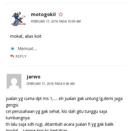
motogokil
FEBRUARI 17, 2016 PADA 10:09 AM
mokat, alias koit
Memuat...
REPLY
jarwo
FEBRUARI 17, 2016 PADA 9:46 AM
jualan yg cuma dpt ms 1,…. eh jualan gak untung lg,demi jaga
gengsi.
ciri perusahaan yg gak sehat. klo dah gitu tunggu saja
tumbangnya.
th lalu saja sdh rugi, ditambah acara jualan fi yg gak balik
modal…..sampe kpn bs bertahan.