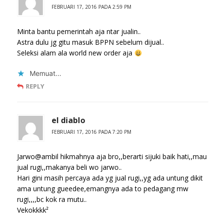
FEBRUARI 17, 2016 PADA 2:59 PM
Minta bantu pemerintah aja ntar jualin..
Astra dulu jg gitu masuk BPPN sebelum dijual..
Seleksi alam ala world new order aja
Memuat...
REPLY
el diablo
FEBRUARI 17, 2016 PADA 7:20 PM
Jarwo@ambil hikmahnya aja bro,,berarti sijuki baik hati,,mau
jual rugi,,makanya beli wo jarwo..
Hari gini masih percaya ada yg jual rugi,,yg ada untung dikit
ama untung gueedee,emangnya ada to pedagang mw
rugi,,,,bc kok ra mutu..
Vekokkkk²