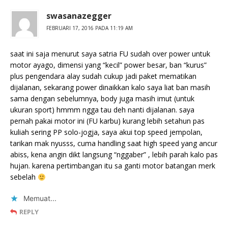
swasanazegger
FEBRUARI 17, 2016 PADA 11:19 AM
saat ini saja menurut saya satria FU sudah over power untuk
motor ayago, dimensi yang “kecil” power besar, ban “kurus”
plus pengendara alay sudah cukup jadi paket mematikan
dijalanan, sekarang power dinaikkan kalo saya liat ban masih
sama dengan sebelumnya, body juga masih imut (untuk
ukuran sport) hmmm ngga tau deh nanti dijalanan. saya
pernah pakai motor ini (FU karbu) kurang lebih setahun pas
kuliah sering PP solo-jogja, saya akui top speed jempolan,
tarikan mak nyusss, cuma handling saat high speed yang ancur
abiss, kena angin dikt langsung “nggaber” , lebih parah kalo pas
hujan. karena pertimbangan itu sa ganti motor batangan merk
sebelah
Memuat...
REPLY