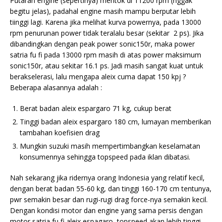
Putaran engine (sepertinya) mentok di 11200 rpm (nggak
begitu jelas), padahal engine masih mampu berputar lebih
tiinggi lagi. Karena jika melihat kurva powernya, pada 13000
rpm penurunan power tidak teralalu besar (sekitar 2 ps). Jika
dibandingkan dengan peak power sonic150r, maka power
satria fu fi pada 13000 rpm masih di atas power maksimum
sonic150r, atau sekitar 16.1 ps. Jadi masih sangat kuat untuk
berakselerasi, lalu mengapa aleix cuma dapat 150 kpj ?
Beberapa alasannya adalah :
Berat badan aleix espargaro 71 kg, cukup berat
Tinggi badan aleix espargaro 180 cm, lumayan memberikan
tambahan koefisien drag
Mungkin suzuki masih mempertimbangkan keselamatan
konsumennya sehingga topspeed pada iklan dibatasi.
Nah sekarang jika ridernya orang Indonesia yang relatif kecil,
dengan berat badan 55-60 kg, dan tinggi 160-170 cm tentunya,
pwr semakin besar dan rugi-rugi drag force-nya semakin kecil.
Dengan kondisi motor dan engine yang sama persis dengan
motor satria fu fi aleix espagaro, topspeed akan lebih tinggi.