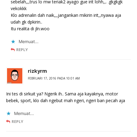
sebelah,,,trus lo mw teriak2 ayago gue irit lohh,,. .gkgkgk
vekokkk
Klo adrenalin dah naik,,,jangankan mikirin irit,,nyawa aja
udah gk dpkirin..
Itu realita di jln.woo
Memuat...
REPLY
rizkyrm
FEBRUARI 17, 2016 PADA 10:01 AM
Ini tes di sirkuit ya? Ngerik ih.. Sama aja kayaknya, motor
bebek, sport, klo dah ngebut mah ngeri, ngeri ban pecah aja
Memuat...
REPLY