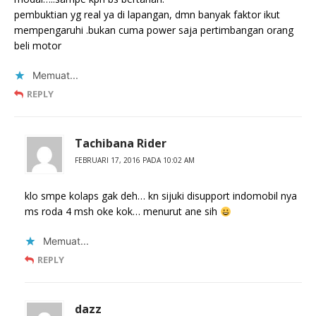
pembuktian yg real ya di lapangan, dmn banyak faktor ikut
mempengaruhi .bukan cuma power saja pertimbangan orang
beli motor
Memuat...
REPLY
Tachibana Rider
FEBRUARI 17, 2016 PADA 10:02 AM
klo smpe kolaps gak deh… kn sijuki disupport indomobil nya
ms roda 4 msh oke kok… menurut ane sih
Memuat...
REPLY
dazz