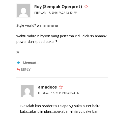
Roy (Sempak Operpret)
FEBRUARI 17, 2016 PADA 12:30 PM
Style world? wahahahaha
waktu xabre n byson yang pertama x di jelek2in apaan?
power dan speed bukan?
:v
Memuat...
REPLY
amadeos
FEBRUARI 17, 2016 PADA 8:24 PM
Biasalah kan reader tau siapa yg suka puter balik
kata…plus plin plan…apakabar ninja yg pake ban