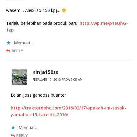
wasem… Aleix iso 150 kpj…
Terlalu berlebihan pada produk baru:
http://wp.me/p1eQhG-
1zp
Memuat...
REPLY
ninja150ss
FEBRUARI 17, 2016 PADA 9:08 AM
Edian..joss gandoss buanter
http://traktordohc.com/2016/02/17/apakah-ini-sosok-
yamaha-r15-facelift-2016/
Memuat...
REPLY