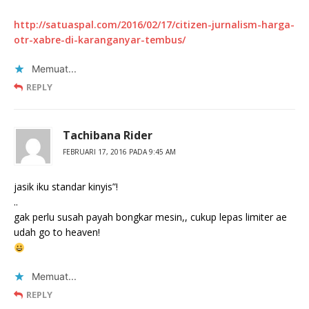
http://satuaspal.com/2016/02/17/citizen-jurnalism-harga-
otr-xabre-di-karanganyar-tembus/
Memuat...
REPLY
Tachibana Rider
FEBRUARI 17, 2016 PADA 9:45 AM
jasik iku standar kinyis”!
..
gak perlu susah payah bongkar mesin,, cukup lepas limiter ae
udah go to heaven!
Memuat...
REPLY