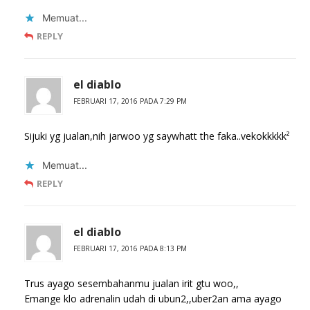
Memuat...
REPLY
el diablo
FEBRUARI 17, 2016 PADA 7:29 PM
Sijuki yg jualan,nih jarwoo yg saywhatt the faka..vekokkkkk²
Memuat...
REPLY
el diablo
FEBRUARI 17, 2016 PADA 8:13 PM
Trus ayago sesembahanmu jualan irit gtu woo,,
Emange klo adrenalin udah di ubun2,,uber2an ama ayago