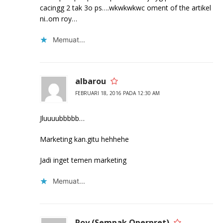
cacingg 2 tak 3o ps….wkwkwkwc oment of the artikel
ni..om roy…
Memuat...
albarou
FEBRUARI 18, 2016 PADA 12:30 AM
Jluuuubbbbb…
Marketing kan.gitu hehhehe
Jadi inget temen marketing
Memuat...
Roy (Sempak Operpret)