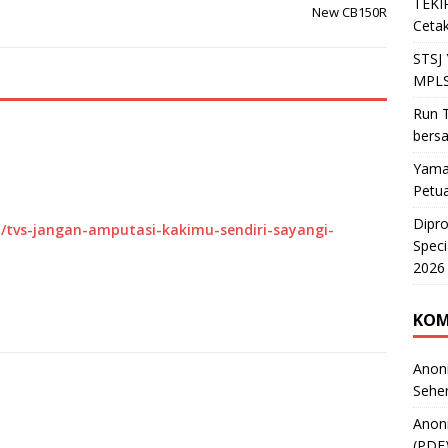
TEKIR
New CB150R
Cetak
STSJ
MPLS
Run T
bers
Yama
Petu
Dipr
1/tvs-jangan-amputasi-kakimu-sendiri-sayangi-
Speci
2026
KOM
Anon
Sehe
Anon
(PDF