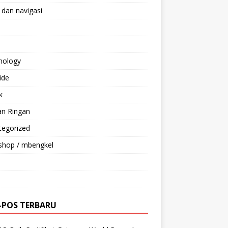
 dan navigasi
nology
ride
k
an Ringan
tegorized
shop / mbengkel
-POS TERBARU