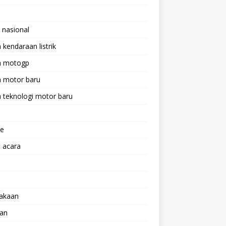
 nasional
a kendaraan listrik
ta motogp
a motor baru
a teknologi motor baru
ne
 acara
lakaan
aan