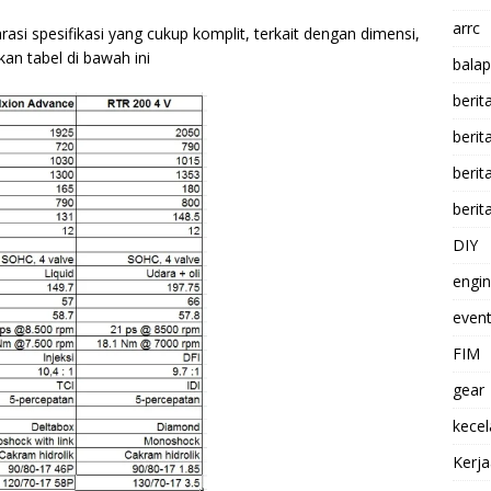
arrc
asi spesifikasi yang cukup komplit, terkait dengan dimensi,
kan tabel di bawah ini
balap
berit
beri
berit
berit
DIY
engi
event
FIM
gear
kece
Kerj