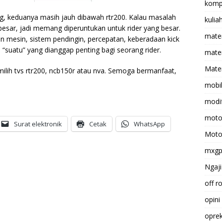
komp
g, keduanya masih jauh dibawah rtr200. Kalau masalah
kulia
 besar, jadi memang diperuntukan untuk rider yang besar.
mate
an mesin, sistem pendingin, percepatan, keberadaan kick
i “suatu” yang dianggap penting bagi seorang rider.
matem
Mater
ilih tvs rtr200, ncb150r atau nva. Semoga bermanfaat,
mobi
modif
moto
Surat elektronik
Cetak
WhatsApp
Moto
mxg
Ngaji
off r
opini
opre