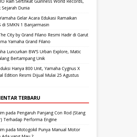
O Raih Sertifikat Guinness World Records,
 Sejarah Dunia
 Yamaha Gelar Acara Edukasi Ramaikan
 di SMKN 1 Banjarmasin
he City by Grand Filano Resmi Hadir di Garut
ama Yamaha Grand Filano
ha Luncurkan BW’S Urban Explore, Matic
alang Bertampang Unik
oduksi Hanya 800 Unit, Yamaha Cygnus X
al Edition Resmi Dijual Mulai 25 Agustus
ENTAR TERBARU
im
pada
Pengaruh Panjang Con Rod (Stang
r) Terhadap Performa Engine
im
pada
Motogokil Punya Manual Motor
) Ada yang Mau ?