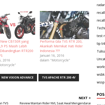
radar
recall
recall
Tech
test 
a New CB150R yang
Performa Gila TVS RTR 200,
tip tri
,9 PS Masih Lebih
Akankah Memikat Hati Rider
Dibandingkan RTR200
Indonesia ???
Tulis
PS
Januari 16, 2016
Unca
5, 2016
dalam "Motorcycle"
otorcycle"
work
wsbk
NEW VIXION ADVANCE
TVS APACHE RTR 200 4V
wssp
POS
NEXT
an TVS
Review Mantan Rider NVL Saat Awal Mengendarai