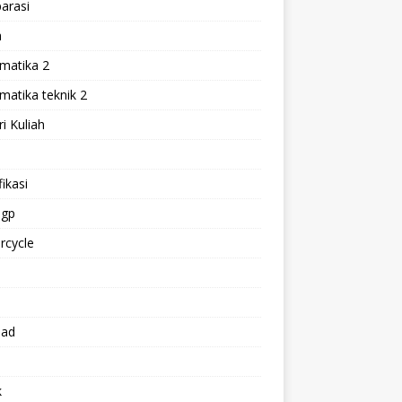
arasi
h
matika 2
atika teknik 2
i Kuliah
l
ikasi
gp
rcycle
p
oad
k