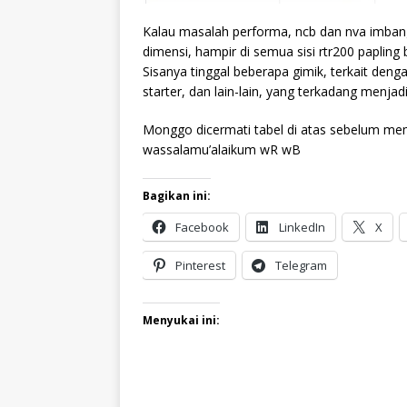
Kalau masalah performa, ncb dan nva imban
dimensi, hampir di semua sisi rtr200 papling
Sisanya tinggal beberapa gimik, terkait deng
starter, dan lain-lain, yang terkadang menjad
Monggo dicermati tabel di atas sebelum mem
wassalamu’alaikum wR wB
Bagikan ini:
Facebook
LinkedIn
X
Pinterest
Telegram
Menyukai ini: