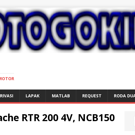
 MOTOR
RIVASI
LAPAK
MATLAB
REQUEST
RODA DU
ache RTR 200 4V, NCB150