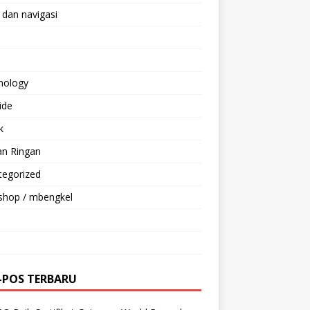
 dan navigasi
nology
ride
k
an Ringan
tegorized
shop / mbengkel
-POS TERBARU