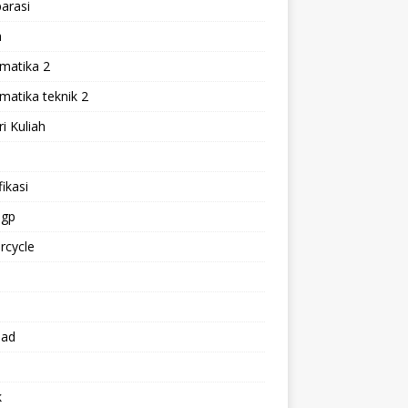
arasi
h
matika 2
atika teknik 2
i Kuliah
l
ikasi
gp
rcycle
p
oad
k