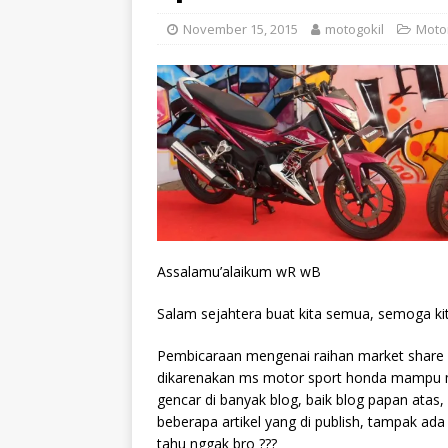
November 15, 2015
motogokil
Moto
Assalamu’alaikum wR wB
Salam sejahtera buat kita semua, semoga ki
Pembicaraan mengenai raihan market share (m
dikarenakan ms motor sport honda mampu m
gencar di banyak blog, baik blog papan atas,
beberapa artikel yang di publish, tampak ad
tahu nggak bro ???