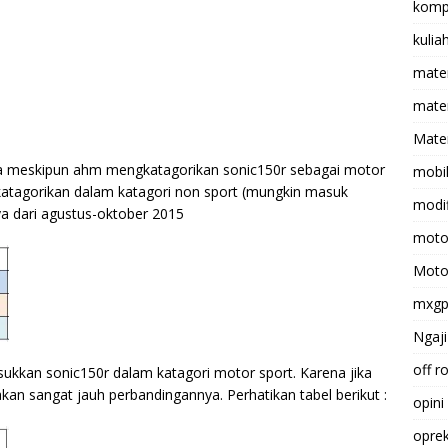
komp
kulia
mate
matem
Mater
ta meskipun ahm mengkatagorikan sonic150r sebagai motor
mobi
gkatagorikan dalam katagori non sport (mungkin masuk
modif
nya dari agustus-oktober 2015
moto
Moto
mxg
Ngaji
off r
ukkan sonic150r dalam katagori motor sport. Karena jika
an sangat jauh perbandingannya. Perhatikan tabel berikut :
opini
opre