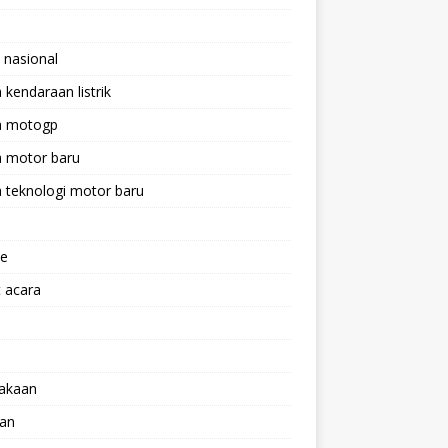
 nasional
a kendaraan listrik
ta motogp
a motor baru
a teknologi motor baru
ne
 acara
lakaan
aan