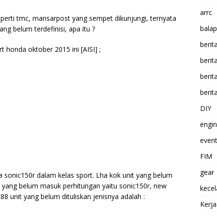
arrc
 seperti tmc, mansarpost yang sempet dikunjungi, ternyata
balap
g belum terdefinisi, apa itu ?
berit
t honda oktober 2015 ini [AISI] ;
beri
berit
berit
DIY
engi
event
FIM
gear
sonic150r dalam kelas sport. Lha kok unit yang belum
da yang belum masuk perhitungan yaitu sonic150r, new
kece
8 unit yang belum dituliskan jenisnya adalah :
Kerj