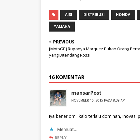
AISI
DISTRIBUSI
HONDA
YAMAHA
PREVIOUS
[MotoGP] Rupanya Marquez Bukan Orang Pert
yang Ditendang Rossi
16 KOMENTAR
mansarPost
NOVEMBER 15, 2015 PADA 8:39 AM
iya bener om.. kalo terlalu dominan, inovasi 
Memuat...
REPLY