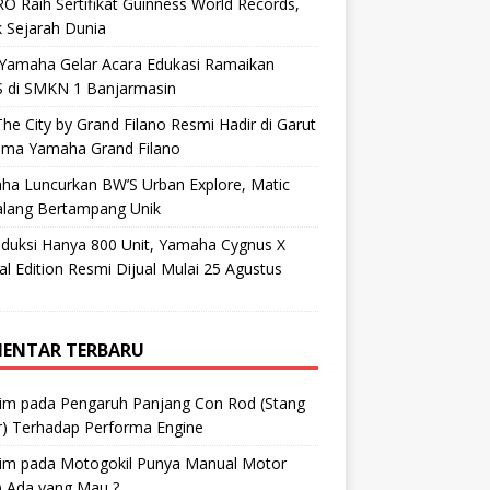
O Raih Sertifikat Guinness World Records,
 Sejarah Dunia
 Yamaha Gelar Acara Edukasi Ramaikan
 di SMKN 1 Banjarmasin
he City by Grand Filano Resmi Hadir di Garut
ama Yamaha Grand Filano
ha Luncurkan BW’S Urban Explore, Matic
alang Bertampang Unik
oduksi Hanya 800 Unit, Yamaha Cygnus X
al Edition Resmi Dijual Mulai 25 Agustus
ENTAR TERBARU
im
pada
Pengaruh Panjang Con Rod (Stang
r) Terhadap Performa Engine
im
pada
Motogokil Punya Manual Motor
) Ada yang Mau ?