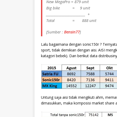
New MegaPro = 879 unit
Big bike = 9 unit
_________________________ +
Total = 888 unit
[Sumber :
Bensin77
]
Lalu bagaimana dengan sonic150r ? Ternya
sport, tidak demikian dengan aisi. AISI men
katagori bebek). Dan berikut data distribusi
Untung saja aisi tidak mengikuti ahm, memas
dimasukkan, maka komposisi market share ak