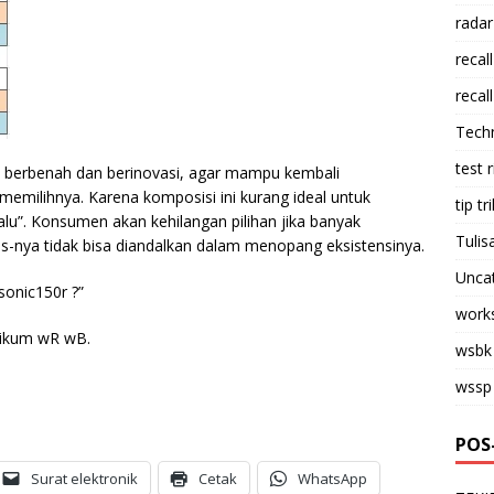
radar
recall
recall
Tech
test 
 berbenah dan berinovasi, agar mampu kembali
emilihnya. Karena komposisi ini kurang ideal untuk
tip tri
lu”. Konsumen akan kehilangan pilihan jika banyak
Tulis
 ms-nya tidak bisa diandalkan dalam menopang eksistensinya.
Unca
sonic150r ?”
work
aikum wR wB.
wsbk
wssp
POS
Surat elektronik
Cetak
WhatsApp