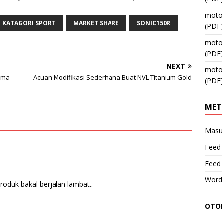
moto
KATAGORI SPORT
MARKET SHARE
SONIC150R
(PDF
moto
(PDF
NEXT
moto
ama
Acuan Modifikasi Sederhana Buat NVL Titanium Gold
(PDF
MET
Masu
Feed 
Feed
Word
produk bakal berjalan lambat..
OTOM