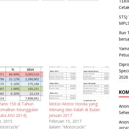
TEKIR
Cetak
STSJ
MPLS
Run T
bers
Yama
Petu
Dipr
Speci
2026
KOM
 Vario 150 di Tahun
Motor-Motor Honda yang
Anon
timalkan Keunggulan
Menang dan Kalah di Bulan
Sehe
ata AISI 2014]
Januari 2017
0, 2015
Februari 15, 2017
Anon
otorcycle"
dalam "Motorcycle"
(PDF