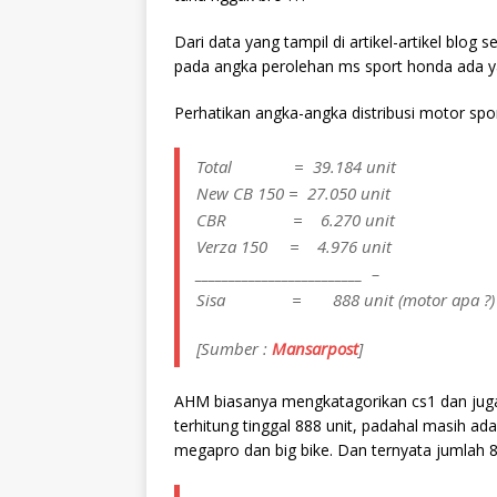
Dari data yang tampil di artikel-artikel blog
pada angka perolehan ms sport honda ada yan
Perhatikan angka-angka distribusi motor spor
Total = 39.184 unit
New CB 150 = 27.050 unit
CBR = 6.270 unit
Verza 150 = 4.976 unit
_________________________ –
Sisa = 888 unit (motor apa ?)
[Sumber :
Mansarpost
]
AHM biasanya mengkatagorikan cs1 dan juga 
terhitung tinggal 888 unit, padahal masih a
megapro dan big bike. Dan ternyata jumlah 88