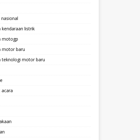
 nasional
a kendaraan listrik
ta motogp
a motor baru
a teknologi motor baru
ne
 acara
lakaan
aan