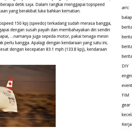
beberapa detik saja. Dalam rangkai menggapai topspeed
arrc
kaan yang berakibat luka bahkan kematian.
balap
opspeed 150 kpj (speedo) terkadang sudah merasa bangga,
berit
digapai dengan susah payah dan membahayakan diri sendiri
rcapai, …namanya juga sepeda motor, pakai tenaga mesin
beri
ak perlu bangga. Apalagi dengan kendaraan yang satu ini,
berit
esat dengan kecepatan 83.1 mph (133.8 kpj), kendaraan
berit
DIY
engi
event
FIM
gear
kece
Kerj