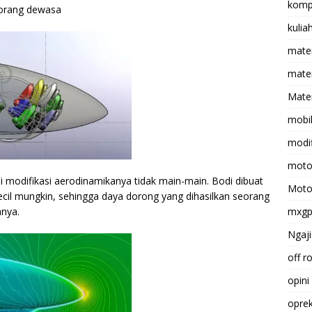
komp
 orang dewasa
kulia
mate
matem
Mater
mobi
modif
moto
 modifikasi aerodinamikanya tidak main-main. Bodi dibuat
Moto
ecil mungkin, sehingga daya dorong yang dihasilkan seorang
anya.
mxg
Ngaji
off r
opini
opre