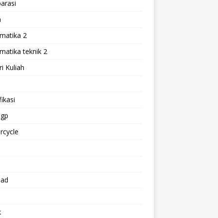
arasi
h
matika 2
atika teknik 2
i Kuliah
l
ikasi
gp
rcycle
p
oad
k