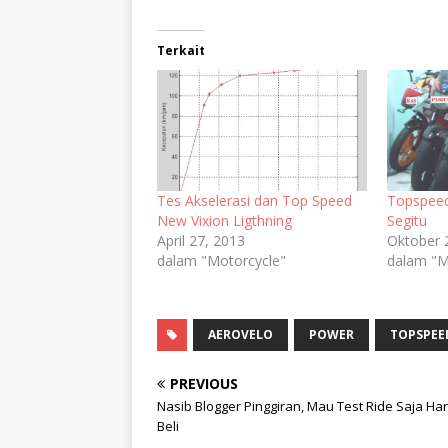
Terkait
Tes Akselerasi dan Top Speed
Topspeed
New Vixion Ligthning
Segitu
April 27, 2013
Oktober 
dalam "Motorcycle"
dalam "M
AEROVELO
POWER
TOPSPEE
PREVIOUS
Nasib Blogger Pinggiran, Mau Test Ride Saja Ha
Beli