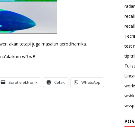
radar
recall
recall
Tech
er, akan tetapi juga masalah aerodinamika.
test 
tip tri
lamu’alaikum wR wB
Tulis
Unca
Surat elektronik
Cetak
WhatsApp
work
wsbk
wssp
POS