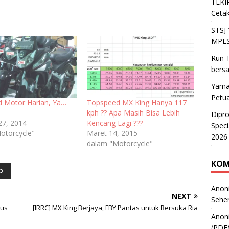
TEKIR
Cetak
STSJ
MPLS
Run T
bers
Yama
Petu
 Motor Harian, Ya…
Topspeed MX King Hanya 117
kph ?? Apa Masih Bisa Lebih
Dipr
27, 2014
Kencang Lagi ???
Speci
otorcycle"
Maret 14, 2015
2026
dalam "Motorcycle"
KOM
D
Anon
NEXT
Sehe
rus
[IRRC] MX King Berjaya, FBY Pantas untuk Bersuka Ria
Anon
(PDF