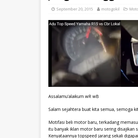
September 20, 2015
motogokil
Moto
Assalamu’alaikum wR wB
Salam sejahtera buat kita semua, semoga ki
Motifasi beli motor baru, terkadang memasu
itu banyak iklan motor baru sering disajika
Kenyataannya topspeed jarang sekali digapai, a