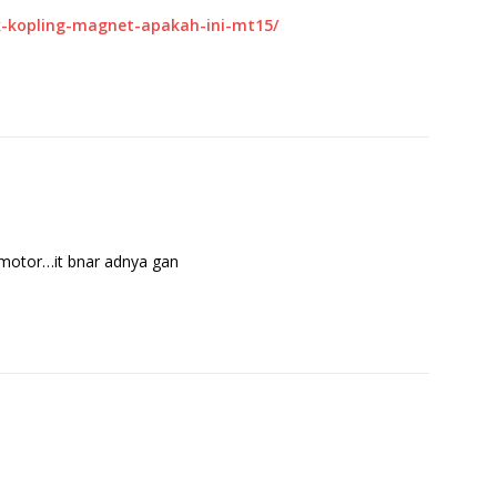
k-kopling-magnet-apakah-ini-mt15/
 motor…it bnar adnya gan