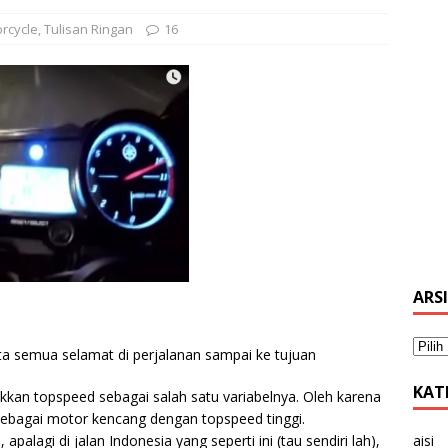
rcycle
,
Tulisan Ringan
16
ARS
ta semua selamat di perjalanan sampai ke tujuan
KAT
kkan topspeed sebagai salah satu variabelnya. Oleh karena
n sebagai motor kencang dengan topspeed tinggi.
palagi di jalan Indonesia yang seperti ini (tau sendiri lah),
aisi