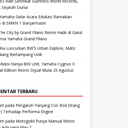
O Raih Sertifikat Guinness World Records,
 Sejarah Dunia
 Yamaha Gelar Acara Edukasi Ramaikan
 di SMKN 1 Banjarmasin
he City by Grand Filano Resmi Hadir di Garut
ama Yamaha Grand Filano
ha Luncurkan BW’S Urban Explore, Matic
alang Bertampang Unik
oduksi Hanya 800 Unit, Yamaha Cygnus X
al Edition Resmi Dijual Mulai 25 Agustus
ENTAR TERBARU
im
pada
Pengaruh Panjang Con Rod (Stang
r) Terhadap Performa Engine
im
pada
Motogokil Punya Manual Motor
) Ada yang Mau ?