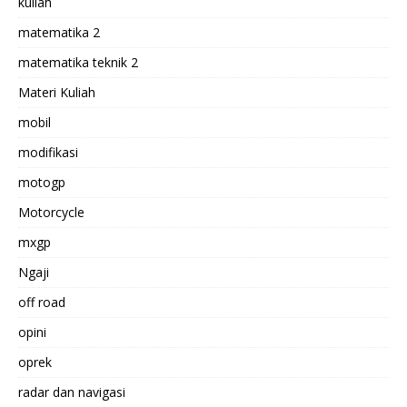
kuliah
matematika 2
matematika teknik 2
Materi Kuliah
mobil
modifikasi
motogp
Motorcycle
mxgp
Ngaji
off road
opini
oprek
radar dan navigasi