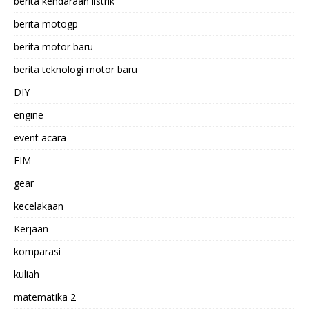
berita kendaraan listrik
berita motogp
berita motor baru
berita teknologi motor baru
DIY
engine
event acara
FIM
gear
kecelakaan
Kerjaan
komparasi
kuliah
matematika 2