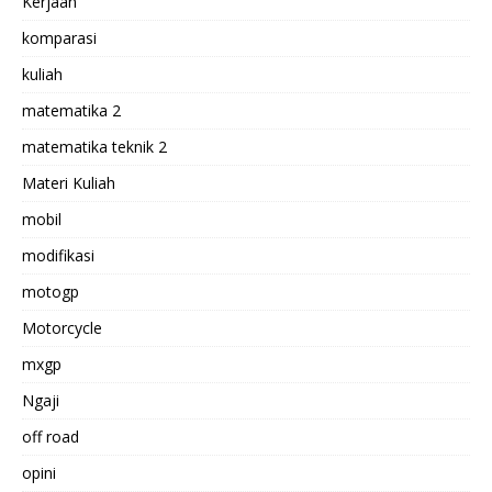
Kerjaan
komparasi
kuliah
matematika 2
matematika teknik 2
Materi Kuliah
mobil
modifikasi
motogp
Motorcycle
mxgp
Ngaji
off road
opini