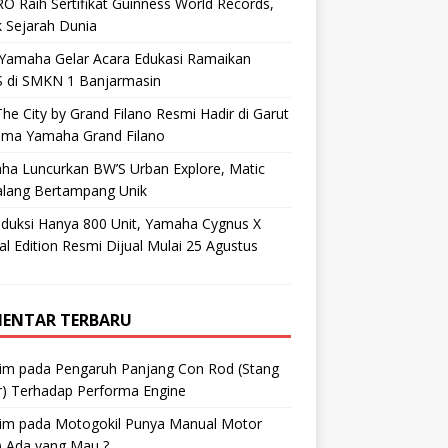
O Raih Sertifikat Guinness World Records,
 Sejarah Dunia
 Yamaha Gelar Acara Edukasi Ramaikan
 di SMKN 1 Banjarmasin
he City by Grand Filano Resmi Hadir di Garut
ama Yamaha Grand Filano
ha Luncurkan BW’S Urban Explore, Matic
alang Bertampang Unik
oduksi Hanya 800 Unit, Yamaha Cygnus X
al Edition Resmi Dijual Mulai 25 Agustus
ENTAR TERBARU
im
pada
Pengaruh Panjang Con Rod (Stang
r) Terhadap Performa Engine
im
pada
Motogokil Punya Manual Motor
) Ada yang Mau ?