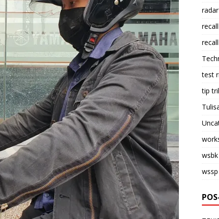
radar
recall
recall
Tech
test 
tip tri
Tulis
Unca
work
wsbk
wssp
POS