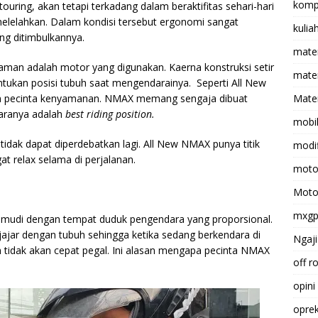
komp
 touring, akan tetapi terkadang dalam beraktifitas sehari-hari
elelahkan. Dalam kondisi tersebut ergonomi sangat
kulia
ng ditimbulkannya.
mate
aman adalah motor yang digunakan. Kaerna konstruksi setir
matem
entukan posisi tubuh saat mengendarainya.
Seperti All New
m pecinta kenyamanan. NMAX memang sengaja dibuat
Mater
taranya adalah
best riding position.
mobi
dak dapat diperdebatkan lagi. All New NMAX punya titik
modif
t relax selama di perjalanan.
moto
Moto
mxg
kemudi dengan tempat duduk pengendara yang proporsional.
jajar dengan tubuh sehingga ketika sedang berkendara di
Ngaji
n tidak akan cepat pegal. Ini alasan mengapa pecinta NMAX
off r
opini
opre