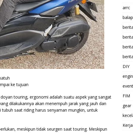
arrc
balap
berit
beri
berit
berit
DIY
engi
katuh
mpai ke tujuan
event
FIM
 doyan touring, ergonomi adalah suatu aspek yang sangat
 yang dilakukannya akan menempuh jarak yang jauh dan
gear
 tubuh saat riding harus senyaman mungkin, untuk
kece
Kerj
erlukan, meskipun tidak seurgen saat touring. Meskipun