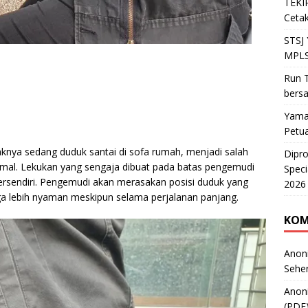
TEKIR
Cetak
STSJ
MPLS
Run T
bers
Yama
Petu
aknya sedang duduk santai di sofa rumah, menjadi salah
Dipr
mal. Lekukan yang sengaja dibuat pada batas pengemudi
Speci
endiri. Pengemudi akan merasakan posisi duduk yang
2026
ga lebih nyaman meskipun selama perjalanan panjang.
KOM
Anon
Sehe
Anon
(PDF