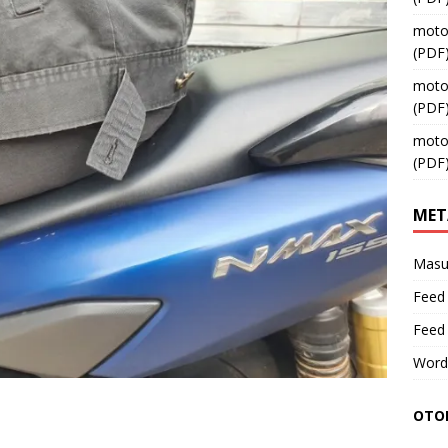
moto
(PDF
moto
(PDF
moto
(PDF
MET
Masu
Feed 
Feed
Word
OTOM