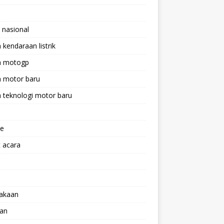
 nasional
a kendaraan listrik
ta motogp
a motor baru
a teknologi motor baru
ne
 acara
lakaan
aan