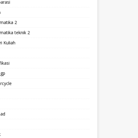
arasi
h
matika 2
atika teknik 2
i Kuliah
l
ikasi
gp
rcycle
p
oad
k