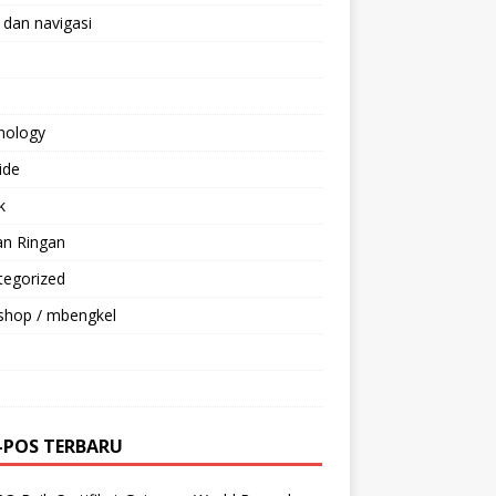
 dan navigasi
nology
ride
k
an Ringan
tegorized
shop / mbengkel
-POS TERBARU