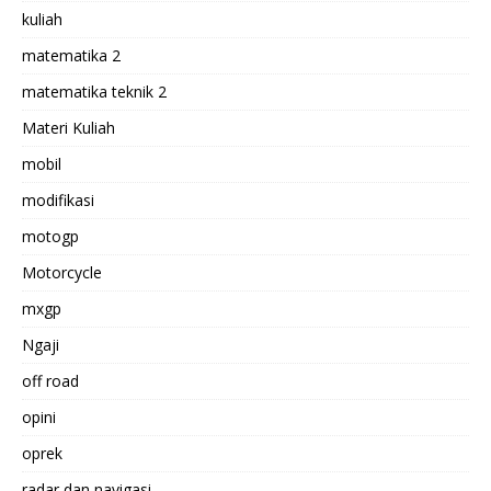
kuliah
matematika 2
matematika teknik 2
Materi Kuliah
mobil
modifikasi
motogp
Motorcycle
mxgp
Ngaji
off road
opini
oprek
radar dan navigasi