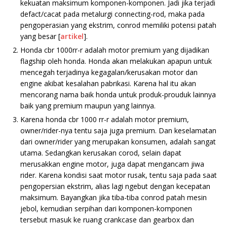
kekuatan maksimum komponen-komponen. Jadi jika terjadi
defact/cacat pada metalurgi connecting-rod, maka pada
pengoperasian yang ekstrim, conrod memiliki potensi patah
yang besar [
artikel
].
Honda cbr 1000rr-r adalah motor premium yang dijadikan
flagship oleh honda. Honda akan melakukan apapun untuk
mencegah terjadinya kegagalan/kerusakan motor dan
engine akibat kesalahan pabrikasi. Karena hal itu akan
mencorang nama baik honda untuk produk-prouduk lainnya
baik yang premium maupun yang lainnya.
Karena honda cbr 1000 rr-r adalah motor premium,
owner/rider-nya tentu saja juga premium. Dan keselamatan
dari owner/rider yang merupakan konsumen, adalah sangat
utama. Sedangkan kerusakan corod, selain dapat
merusakkan engine motor, juga dapat mengancam jiwa
rider. Karena kondisi saat motor rusak, tentu saja pada saat
pengopersian ekstrim, alias lagi ngebut dengan kecepatan
maksimum. Bayangkan jika tiba-tiba conrod patah mesin
jebol, kemudian serpihan dari komponen-komponen
tersebut masuk ke ruang crankcase dan gearbox dan