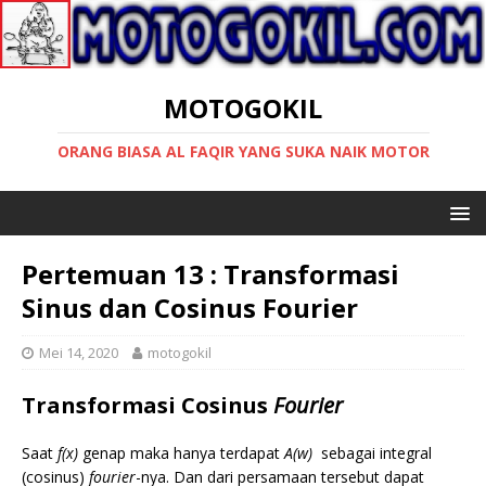
MOTOGOKIL
ORANG BIASA AL FAQIR YANG SUKA NAIK MOTOR
Pertemuan 13 : Transformasi
Sinus dan Cosinus Fourier
Mei 14, 2020
motogokil
Transformasi Cosinus
Fourier
Saat
f(x)
genap maka hanya terdapat
A(w)
sebagai integral
(cosinus)
fourier
-nya. Dan dari persamaan tersebut dapat