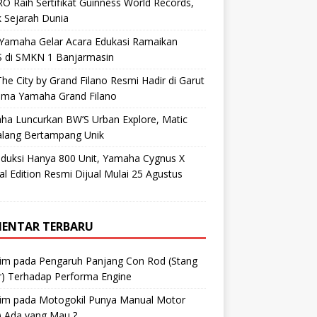
O Raih Sertifikat Guinness World Records,
 Sejarah Dunia
 Yamaha Gelar Acara Edukasi Ramaikan
 di SMKN 1 Banjarmasin
he City by Grand Filano Resmi Hadir di Garut
ama Yamaha Grand Filano
ha Luncurkan BW’S Urban Explore, Matic
alang Bertampang Unik
oduksi Hanya 800 Unit, Yamaha Cygnus X
al Edition Resmi Dijual Mulai 25 Agustus
ENTAR TERBARU
im
pada
Pengaruh Panjang Con Rod (Stang
r) Terhadap Performa Engine
im
pada
Motogokil Punya Manual Motor
) Ada yang Mau ?