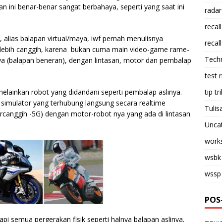
n ini benar-benar sangat berbahaya, seperti yang saat ini
radar
recall
 alias balapan virtual/maya, iwf pernah menulisnya
recall
g lebih canggih, karena bukan cuma main video-game rame-
Tech
a (balapan beneran), dengan lintasan, motor dan pembalap
test 
tip tri
elainkan robot yang didandani seperti pembalap aslinya.
 simulator yang terhubung langsung secara realtime
Tulis
tercanggih -5G) dengan motor-robot nya yang ada di lintasan
Unca
work
wsbk
wssp
POS
api semua pergerakan fisik seperti halnya balapan aslinya.