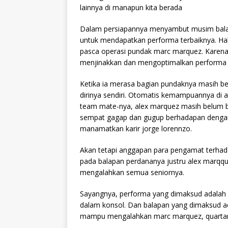
lainnya di manapun kita berada
Dalam persiapannya menyambut musim balap
untuk mendapatkan performa terbaiknya. Ha
pasca operasi pundak marc marquez. Kare
menjinakkan dan mengoptimalkan performa ho
Ketika ia merasa bagian pundaknya masih be
dirinya sendiri. Otomatis kemampuannya di 
team mate-nya, alex marquez masih belum b
sempat gagap dan gugup berhadapan denga
manamatkan karir jorge lorennzo.
Akan tetapi anggapan para pengamat terhad
pada balapan perdananya justru alex marq
mengalahkan semua seniornya.
Sayangnya, performa yang dimaksud adalah 
dalam konsol. Dan balapan yang dimaksud ada
mampu mengalahkan marc marquez, quartararo