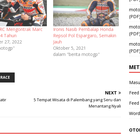
moto
(PDF
moto
RC Mengontrak Marc
Ironis Nasib Pembalap Honda
(PDF
 4 Tahun
Repsol Pol Espargaro, Semakin
r 27, 2022
Jauh
moto
motogp"
Oktober 5, 2021
(PDF
dalam "berita motogp"
MET
 RACE
Masu
NEXT
Feed 
tir
5 Tempat Wisata di Palembang yang Seru dan
Feed
Menantang Nyali
Word
OTOM