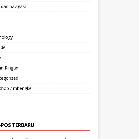
 dan navigasi
nology
ride
k
an Ringan
tegorized
shop / mbengkel
-POS TERBARU