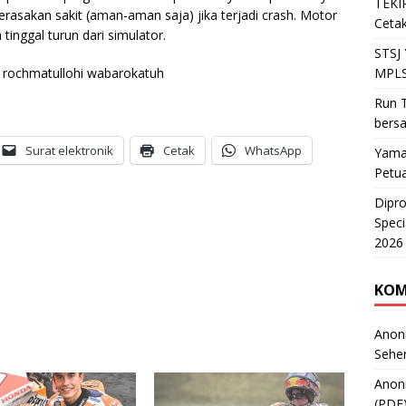
TEKIR
erasakan sakit (aman-aman saja) jika terjadi crash. Motor
Cetak
 tinggal turun dari simulator.
STSJ
MPLS
rochmatullohi wabarokatuh
Run T
bers
Surat elektronik
Cetak
WhatsApp
Yama
Petu
Dipr
Speci
2026
KOM
Anon
Sehe
Anon
(PDF