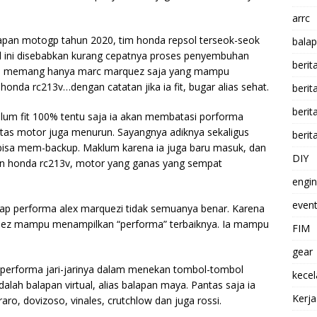
arrc
an motogp tahun 2020, tim honda repsol terseok-seok
balap
l ini disebabkan kurang cepatnya proses penyembuhan
berit
na memang hanya marc marquez saja yang mampu
nda rc213v…dengan catatan jika ia fit, bugar alias sehat.
beri
berit
lum fit 100% tentu saja ia akan membatasi porforma
atas motor juga menurun. Sayangnya adiknya sekaligus
berit
isa mem-backup. Maklum karena ia juga baru masuk, dan
DIY
n honda rc213v, motor yang ganas yang sempat
engi
event
ap performa alex marquezi tidak
semuanya benar. Karena
quez mampu menampilkan “performa” terbaiknya. Ia mampu
FIM
gear
performa jari-jarinya dalam menekan tombol-tombol
kece
lah balapan virtual, alias balapan maya. Pantas saja ia
Kerj
, dovizoso, vinales, crutchlow dan juga rossi.