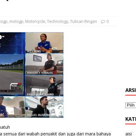
togp
,
motogp
,
Motorcycle
,
Technology
,
Tulisan Ringan
0
ARS
KAT
katuh
a semua dari wabah penyakit dan juga dari mara bahaya
aisi