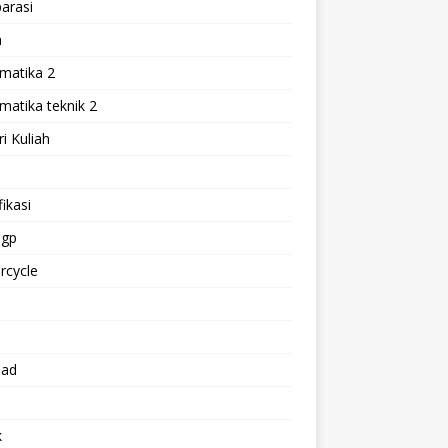
arasi
h
matika 2
atika teknik 2
i Kuliah
l
ikasi
gp
rcycle
p
oad
k