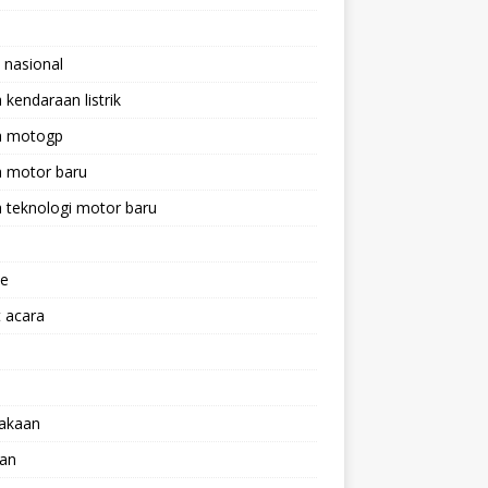
 nasional
a kendaraan listrik
ta motogp
a motor baru
a teknologi motor baru
ne
 acara
lakaan
aan