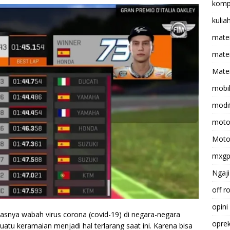
komp
kulia
mate
matem
Mater
mobi
modif
moto
Moto
mxg
Ngaji
off r
opini
snya wabah virus corona (covid-19) di negara-negara
opre
tu keramaian menjadi hal terlarang saat ini. Karena bisa