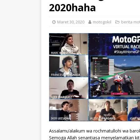
2020haha
Maret 30, 2020
motogokil
berita mo
Assalamu’alaikum wa rochmatullohi wa baro
Semoga Allah senantiasa menyelamatkan kit