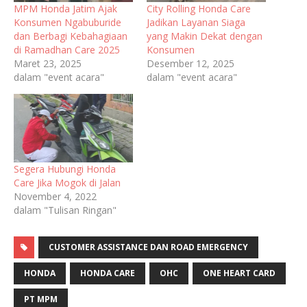
MPM Honda Jatim Ajak
City Rolling Honda Care
Konsumen Ngabuburide
Jadikan Layanan Siaga
dan Berbagi Kebahagiaan
yang Makin Dekat dengan
di Ramadhan Care 2025
Konsumen
Maret 23, 2025
Desember 12, 2025
dalam "event acara"
dalam "event acara"
Segera Hubungi Honda
Care Jika Mogok di Jalan
November 4, 2022
dalam "Tulisan Ringan"
CUSTOMER ASSISTANCE DAN ROAD EMERGENCY
HONDA
HONDA CARE
OHC
ONE HEART CARD
PT MPM