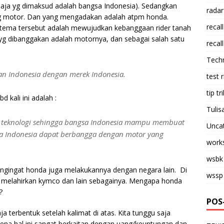
saja yg dimaksud adalah bangsa Indonesia). Sedangkan
radar
ang motor. Dan yang mengadakan adalah atpm honda.
recall
i tema tersebut adalah mewujudkan kebanggaan rider tanah
, yg dibanggakan adalah motornya, dan sebagai salah satu
recall
Tech
an Indonesia dengan merek Indonesia.
test 
tip tri
 kali ini adalah :
Tulis
 teknologi sehingga bangsa Indonesia mampu membuat
Unca
sa Indonesia dapat berbangga dengan motor yang
work
wsbk
engingat honda juga melakukannya dengan negara lain. Di
wssp
a melahirkan kymco dan lain sebagainya. Mengapa honda
?
POS
a terbentuk setelah kalimat di atas. Kita tunggu saja
arena hal ini sangat berkaitan dengan uang/keuntungan dan