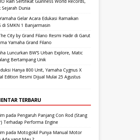
O Raih Sertifikat Guinness World Records,
 Sejarah Dunia
 Yamaha Gelar Acara Edukasi Ramaikan
 di SMKN 1 Banjarmasin
he City by Grand Filano Resmi Hadir di Garut
ama Yamaha Grand Filano
ha Luncurkan BW’S Urban Explore, Matic
alang Bertampang Unik
oduksi Hanya 800 Unit, Yamaha Cygnus X
al Edition Resmi Dijual Mulai 25 Agustus
ENTAR TERBARU
im
pada
Pengaruh Panjang Con Rod (Stang
r) Terhadap Performa Engine
im
pada
Motogokil Punya Manual Motor
) Ada yang Mau ?