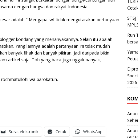
TEKIR
jasama dengan bangsa dan rakyat Indonesia.
Cetak
STSJ
esar adalah ” Mengapa iwf tidak mengutarakan pertanyaan
MPLS
Run T
blogger kondang yang menanyakannya. Selain itu apalah
bers
rhatikan. Yang lainnya adalah pertanyaan ini tidak mudah
Yama
an banyak fihak dan banyak pikiran. Jadi daripada bikin
Petu
lam artikel saja. Toh yang baca juga nggak banyak,
Dipr
Speci
rochmatullohi wa barokatuh.
2026
KOM
Anon
Sehe
Anon
Surat elektronik
Cetak
WhatsApp
(PDF