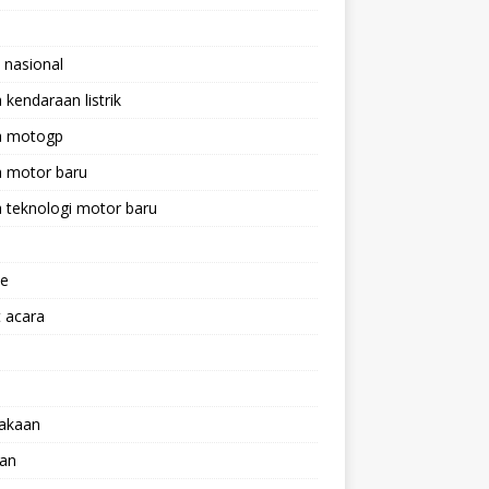
 nasional
a kendaraan listrik
ta motogp
a motor baru
a teknologi motor baru
ne
 acara
lakaan
aan