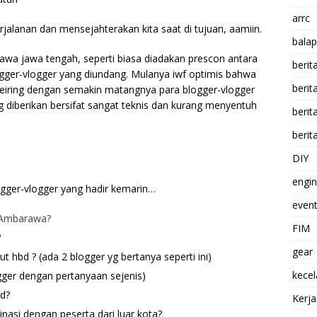
arrc
jalanan dan mensejahterakan kita saat di tujuan, aamiin.
balap
wa jawa tengah, seperti biasa diadakan prescon antara
berit
gger-vlogger yang diundang. Mulanya iwf optimis bahwa
beri
eiring dengan semakin matangnya para blogger-vlogger
ng diberikan bersifat sangat teknis dan kurang menyentuh
berit
berit
DIY
engi
ogger-vlogger yang hadir kemarin…
event
i Ambarawa?
FIM
?
gear
 hbd ? (ada 2 blogger yg bertanya seperti ini)
kece
gger dengan pertanyaan sejenis)
d?
Kerj
asi dengan peserta dari luar kota?