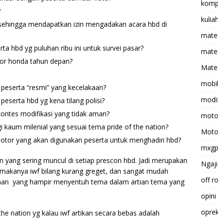
komp
?
kulia
ehingga mendapatkan izin mengadakan acara hbd di
mate
 hbd yg puluhan ribu ini untuk survei pasar?
matem
tor honda tahun depan?
Mater
mobi
 peserta “resmi” yang kecelakaan?
modif
serta hbd yg kena tilang polisi?
ontes modifikasi yang tidak aman?
moto
aum milenial yang sesuai tema pride of the nation?
Moto
otor yang akan digunakan peserta untuk menghadiri hbd?
mxg
 yang sering muncul di setiap prescon hbd. Jadi merupakan
Ngaji
, makanya iwf bilang kurang greget, dan sangat mudah
off r
aan yang hampir menyentuh tema dalam artian tema yang
opini
opre
he nation yg kalau iwf artikan secara bebas adalah