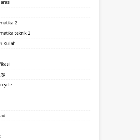
arasi
h
matika 2
atika teknik 2
i Kuliah
l
ikasi
gp
rcycle
p
oad
k