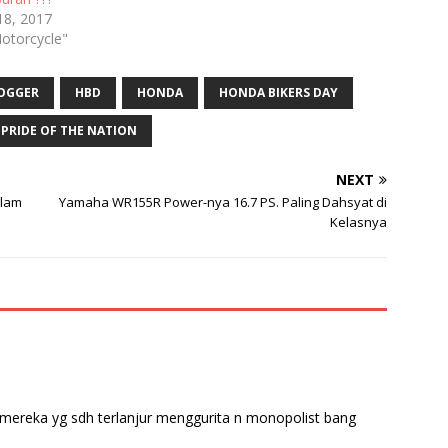
18, 2017
otorcycle"
OGGER
HBD
HONDA
HONDA BIKERS DAY
PRIDE OF THE NATION
NEXT
alam
Yamaha WR155R Power-nya 16.7 PS. Paling Dahsyat di
Kelasnya
 mereka yg sdh terlanjur menggurita n monopolist bang