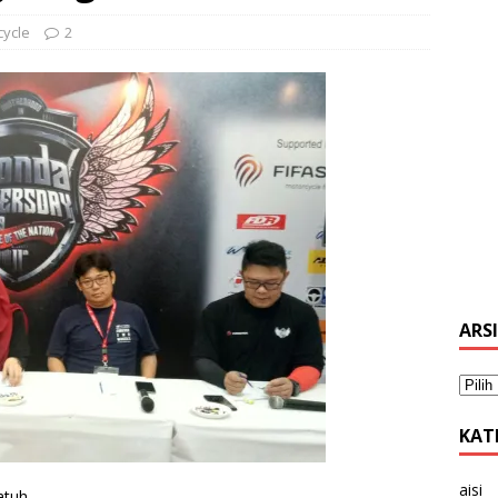
cycle
2
ARS
KAT
aisi
atuh