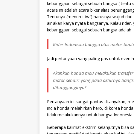
kebanggaan sebagai sebuah bangsa ( tentu 
acara ini adalah acara biker alias penungg
Tentunya (menurut iwf) harusnya wujud dar
air akan karya nyata bangsanya. Kalau rider
kebanggaan sebagai sebuah bangsa adalah
Rider Indonesia bangga atas motor buat
Jadi pertanyaan yang paling pas untuk even hbd
Akankah honda mau melakukan transfer
motor sendiri yang pada akhirnya bang
ditungganginya?
Pertanyaan ini sangat pantas ditanyakan, m
india honda melahirkan hero, di korea hond
tidak melakukannya untuk bangsa Indonesia 
Beberapa kalimat ekstrim selanjutnya bisa saj
tanggapan positif dari honda akan hal ini. K