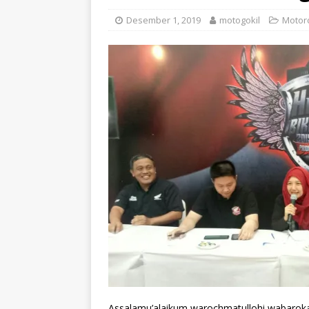
Desember 1, 2019
motogokil
Motor
Assalamu’alaikum warochmatullohi wabarok