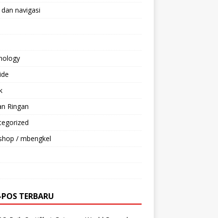
 dan navigasi
nology
ride
k
an Ringan
tegorized
shop / mbengkel
-POS TERBARU