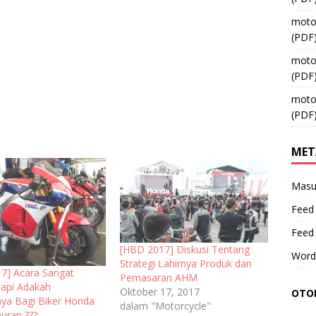
moto
(PDF
moto
(PDF
moto
(PDF
MET
Masu
Feed 
Feed
[HBD 2017] Diskusi Tentang
Word
Strategi Lahirnya Produk dan
7] Acara Sangat
Pemasaran AHM
Tapi Adakah
Oktober 17, 2017
OTOM
ya Bagi Biker Honda
dalam "Motorcycle"
buran ???