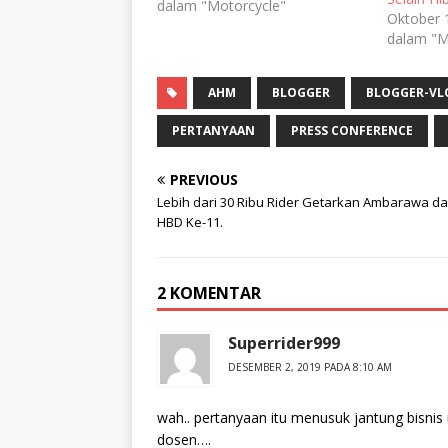
dalam "Motorcycle"
Oktober 
dalam "M
AHM
BLOGGER
BLOGGER-VL
PERTANYAAN
PRESS CONFERENCE
PREVIOUS
Lebih dari 30 Ribu Rider Getarkan Ambarawa d
HBD Ke-11.
2 KOMENTAR
Superrider999
DESEMBER 2, 2019 PADA 8:10 AM
wah.. pertanyaan itu menusuk jantung bisnis
dosen….