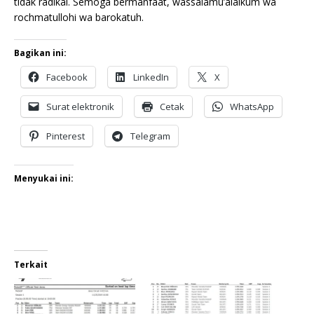
tidak radikal. Semoga bermanfaat, wassalamu’alaikum wa
rochmatullohi wa barokatuh.
Bagikan ini:
Facebook
LinkedIn
X
Surat elektronik
Cetak
WhatsApp
Pinterest
Telegram
Menyukai ini:
Terkait