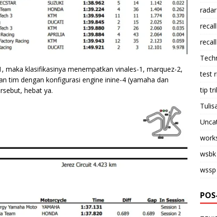
radar
recall
recall
Tech
e-1, maka klasifikasinya menempatkan vinales-1, marquez-2,
test 
ukan tim dengan konfigurasi engine inine-4 (yamaha dan
tip tri
rsebut, hebat ya.
Tulis
Unca
work
wsbk
wssp
POS