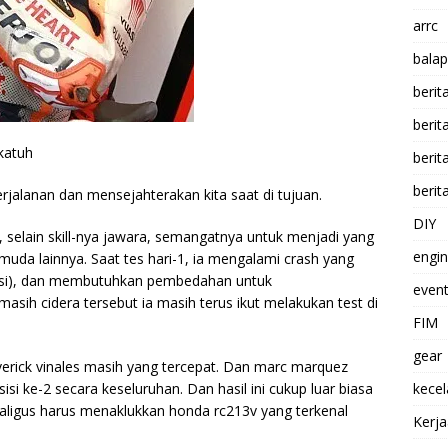
arrc
balap
berit
beri
katuh
berit
berit
jalanan dan mensejahterakan kita saat di tujuan.
DIY
elain skill-nya jawara, semangatnya untuk menjadi yang
engi
muda lainnya. Saat tes hari-1, ia mengalami crash yang
asi), dan membutuhkan pembedahan untuk
event
ih cidera tersebut ia masih terus ikut melakukan test di
FIM
gear
verick vinales masih yang tercepat. Dan marc marquez
si ke-2 secara keseluruhan. Dan hasil ini cukup luar biasa
kece
aligus harus menaklukkan honda rc213v yang terkenal
Kerj