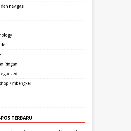
 dan navigasi
nology
ride
k
an Ringan
tegorized
shop / mbengkel
-POS TERBARU