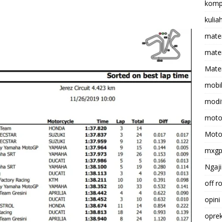
komp
kulia
mate
matem
Mater
mobi
modif
moto
Moto
mxg
Ngaji
off r
opini
opre