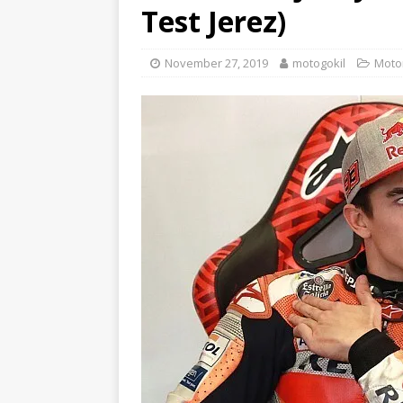
Test Jerez)
November 27, 2019
motogokil
Moto