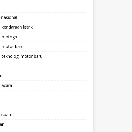
 nasional
a kendaraan listrik
ta motogp
a motor baru
a teknologi motor baru
ne
 acara
lakaan
aan