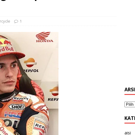
rcycle
1
ARS
KAT
aisi