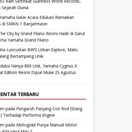
O Raih Sertifikat Guinness World Records,
 Sejarah Dunia
 Yamaha Gelar Acara Edukasi Ramaikan
 di SMKN 1 Banjarmasin
he City by Grand Filano Resmi Hadir di Garut
ama Yamaha Grand Filano
ha Luncurkan BW’S Urban Explore, Matic
alang Bertampang Unik
oduksi Hanya 800 Unit, Yamaha Cygnus X
al Edition Resmi Dijual Mulai 25 Agustus
ENTAR TERBARU
im
pada
Pengaruh Panjang Con Rod (Stang
r) Terhadap Performa Engine
im
pada
Motogokil Punya Manual Motor
) Ada yang Mau ?