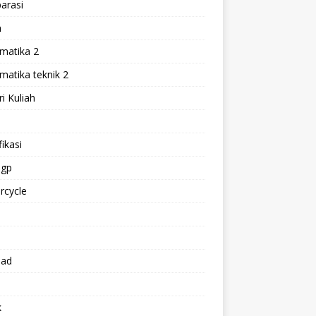
arasi
h
matika 2
atika teknik 2
i Kuliah
l
ikasi
gp
rcycle
p
oad
k