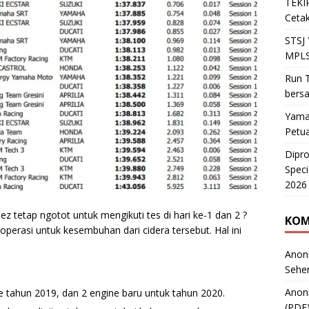
TEKIR
Cetak
STSJ
MPLS
Run T
bers
Yama
Petu
Dipr
Speci
2026
tetap ngotot untuk mengikuti tes di hari ke-1 dan 2 ?
KOM
erasi untuk kesembuhan dari cidera tersebut. Hal ini
Anon
Sehe
Anon
ne tahun 2019, dan 2 engine baru untuk tahun 2020.
(PDF