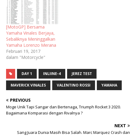
[MotoGP] Bersama
Yamaha Vinales Berjaya,
Sebaliknya Meninggalkan
Yamaha Lorenzo Merana
Februari 19, 2017
dalam "Motorcycle"
DAY 1
INLIINE-4
JEREZ TEST
MAVERICK VINALES
VALENTINO ROSSI
YAMAHA
PREVIOUS
Moge Unik Tapi Sangar dan Bertenaga, Triumph Rocket 3 2020.
Bagaimana Komparasi dengan Rivalnya ?
NEXT
Sang Juara Dunia Masih Bisa Salah. Marc Marquez Crash dan