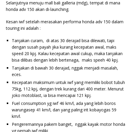
Selanjutnya menuju mall bali galleria (mdg), tempat di mana
honda adv 150 akan di-launching.
Kesan iwf setelah merasakan performa honda adv 150 dalam
touring ini adalah :
Tanjakan curam, di atas 30 derajad bisa dilewati, tapi
dengan susah payah jika kurang kecepatan awal, maks
speed 20 kpj. Kalau kecepatan awal cukup, maka tanjakan
bisa dilibas dengan lebih bertenaga, maks speeh 40 kpj.
Tanjakan di bawah 30 derajad, nggak menjadi masalah,
eces.
Kecepatan maksimum untuk iwf yang memiliki bobot tubuh
75kg, 112 kpj, dengan trek kurang dari 400 meter. Menurut
joko motoblast, ia bisa mencapai 121 kpj.
Fuel consumption yg iwf 46 km/l, ada yang lebih boros
warungasep 41 km/l, dan yang paling irit kobayogas 59
km/l.
Pengeremannya pakem banget, nggak kayak motor honda
yg pernah iwf miliki