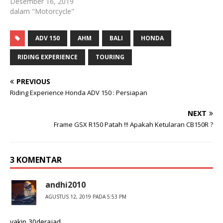
Desember 16, 2019
dalam "Motorcycle"
ADV 150
AHM
BALI
HONDA
RIDING EXPERIENCE
TOURING
PREVIOUS
Riding Experience Honda ADV 150 : Persiapan
NEXT
Frame GSX R150 Patah !!! Apakah Ketularan CB150R ?
3 KOMENTAR
andhi2010
AGUSTUS 12, 2019 PADA 5:53 PM
yakin 30derajad