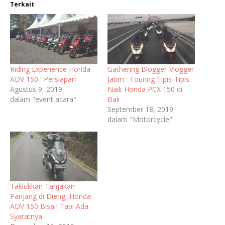
Terkait
Riding Experience Honda
Gathering Blogger-Vlogger
ADV 150 : Persiapan
Jatim : Touring Tipis-Tipis
Agustus 9, 2019
Naik Honda PCX 150 di
dalam "event acara"
Bali
September 18, 2019
dalam "Motorcycle"
Taklukkan Tanjakan
Panjang di Dieng, Honda
ADV 150 Bisa ! Tapi Ada
Syaratnya