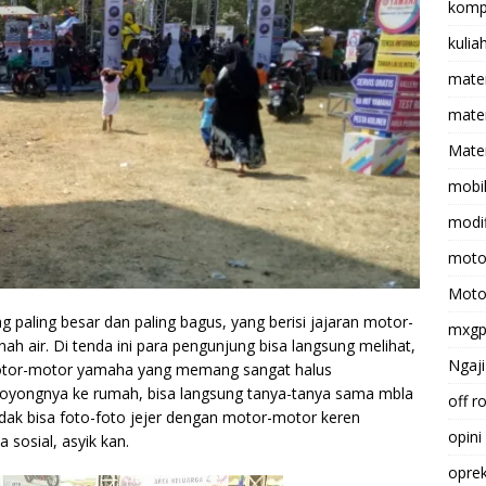
komp
kulia
mate
matem
Mater
mobi
modif
moto
Moto
paling besar dan paling bagus, yang berisi jajaran motor-
mxg
h air. Di tenda ini para pengunjung bisa langsung melihat,
Ngaji
otor-motor yamaha yang memang sangat halus
oyongnya ke rumah, bisa langsung tanya-tanya sama mbla
off r
idak bisa foto-foto jejer dengan motor-motor keren
opini
sosial, asyik kan.
opre