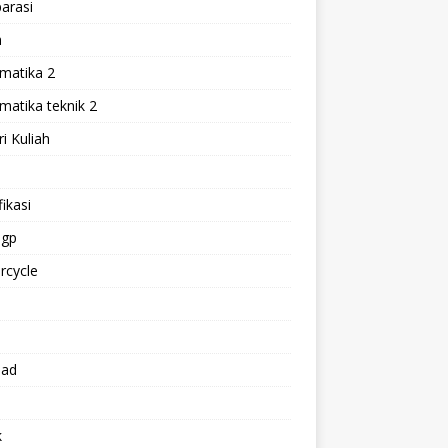
arasi
h
matika 2
atika teknik 2
i Kuliah
l
ikasi
gp
rcycle
p
oad
k