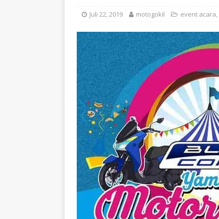
Juli 22, 2019
motogokil
event acara
,