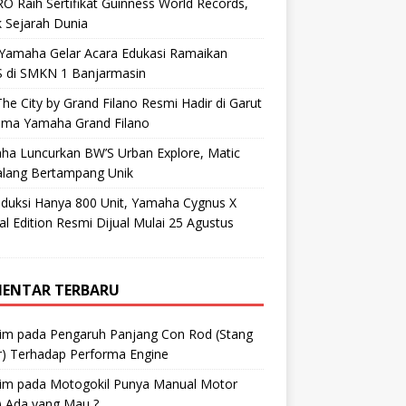
O Raih Sertifikat Guinness World Records,
 Sejarah Dunia
 Yamaha Gelar Acara Edukasi Ramaikan
 di SMKN 1 Banjarmasin
he City by Grand Filano Resmi Hadir di Garut
ama Yamaha Grand Filano
ha Luncurkan BW’S Urban Explore, Matic
alang Bertampang Unik
oduksi Hanya 800 Unit, Yamaha Cygnus X
al Edition Resmi Dijual Mulai 25 Agustus
ENTAR TERBARU
im
pada
Pengaruh Panjang Con Rod (Stang
r) Terhadap Performa Engine
im
pada
Motogokil Punya Manual Motor
) Ada yang Mau ?