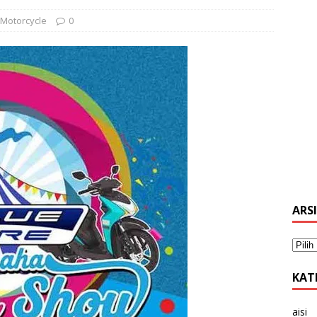
Motorcycle
0
ARS
KAT
aisi