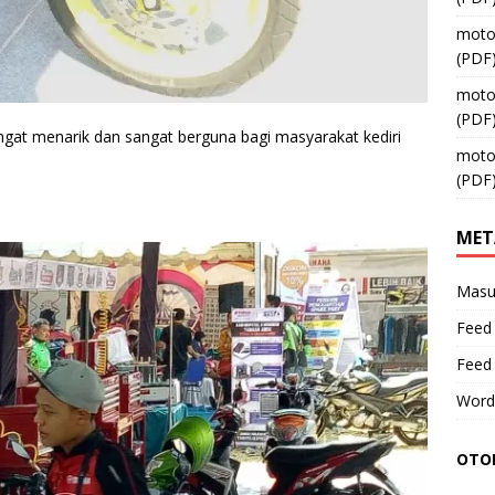
moto
(PDF
moto
(PDF
ngat menarik dan sangat berguna bagi masyarakat kediri
moto
(PDF
MET
Masu
Feed 
Feed
Word
OTOM