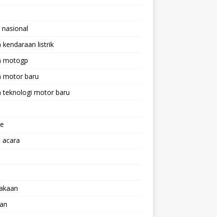
 nasional
a kendaraan listrik
ta motogp
a motor baru
a teknologi motor baru
ne
 acara
lakaan
aan