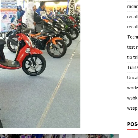
radar
recall
recall
Tech
test 
tip tri
Tulis
Unca
work
wsbk
wssp
POS