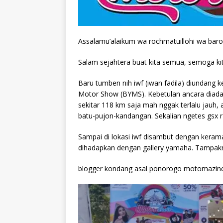
Assalamu’alaikum wa rochmatuillohi wa bar
Salam sejahtera buat kita semua, semoga ki
Baru tumben nih iwf (iwan fadila) diundang
Motor Show (BYMS). Kebetulan ancara diadakan
sekitar 118 km saja mah nggak terlalu jauh,
batu-pujon-kandangan. Sekalian ngetes gsx r
Sampai di lokasi iwf disambut dengan kerama
dihadapkan dengan gallery yamaha. Tampak
blogger kondang asal ponorogo motomazine