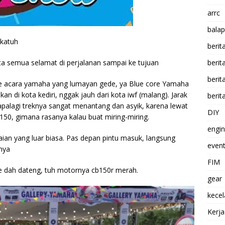
arrc
balap
okatuh
berit
ta semua selamat di perjalanan sampai ke tujuan
beri
berit
 ke acara yamaha yang lumayan gede, ya Blue core Yamaha
 di kota kediri, nggak jauh dari kota iwf (malang). Jarak
berit
 apalagi treknya sangat menantang dan asyik, karena lewat
DIY
150, gimana rasanya kalau buat miring-miring.
engi
ian yang luar biasa. Pas depan pintu masuk, langsung
event
nya
FIM
 dah dateng, tuh motornya cb150r merah.
gear
kece
Kerj