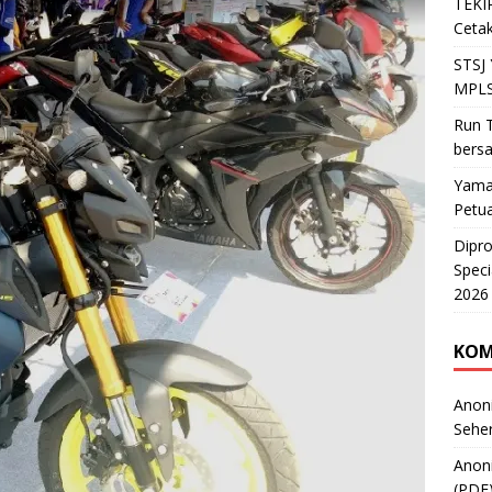
TEKIR
Cetak
STSJ
MPLS
Run T
bers
Yama
Petu
Dipr
Speci
2026
KOM
Anon
Sehe
Anon
(PDF