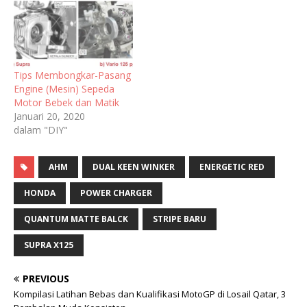
Tips Membongkar-Pasang
Engine (Mesin) Sepeda
Motor Bebek dan Matik
Januari 20, 2020
dalam "DIY"
AHM
DUAL KEEN WINKER
ENERGETIC RED
HONDA
POWER CHARGER
QUANTUM MATTE BALCK
STRIPE BARU
SUPRA X125
PREVIOUS
Kompilasi Latihan Bebas dan Kualifikasi MotoGP di Losail Qatar, 3