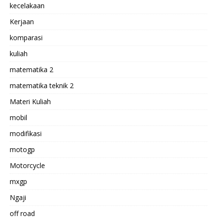
kecelakaan
Kerjaan
komparasi
kuliah
matematika 2
matematika teknik 2
Materi Kuliah
mobil
modifikasi
motogp
Motorcycle
mxgp
Ngaji
off road