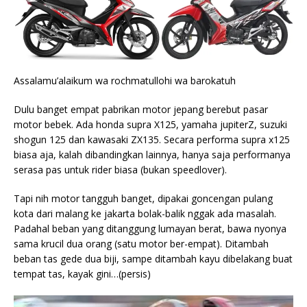
Assalamu’alaikum wa rochmatullohi wa barokatuh
Dulu banget empat pabrikan motor jepang berebut pasar
motor bebek. Ada honda supra X125, yamaha jupiterZ, suzuki
shogun 125 dan kawasaki ZX135. Secara performa supra x125
biasa aja, kalah dibandingkan lainnya, hanya saja performanya
serasa pas untuk rider biasa (bukan speedlover).
Tapi nih motor tangguh banget, dipakai goncengan pulang
kota dari malang ke jakarta bolak-balik nggak ada masalah.
Padahal beban yang ditanggung lumayan berat, bawa nyonya
sama krucil dua orang (satu motor ber-empat). Ditambah
beban tas gede dua biji, sampe ditambah kayu dibelakang buat
tempat tas, kayak gini…(persis)