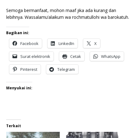
Semoga bermanfaat, mohon maaf jika ada kurang dan
lebihnya. Wassalamu’alaikum wa rochmatullohi wa barokatuh.
Bagikan ini:
Facebook
LinkedIn
X
Surat elektronik
Cetak
WhatsApp
Pinterest
Telegram
Menyukai ini:
Terkait