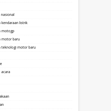
 nasional
a kendaraan listrik
ta motogp
a motor baru
a teknologi motor baru
ne
 acara
lakaan
aan