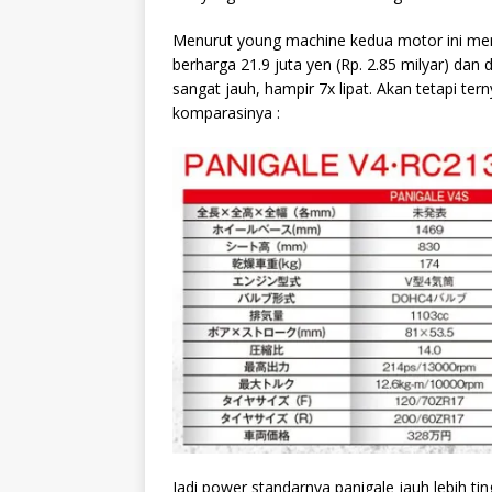
Menurut young machine kedua motor ini
mem
berharga 21.9 juta yen (Rp. 2.85 milyar) dan 
sangat jauh, hampir 7x lipat. Akan tetapi ter
komparasinya :
Jadi power standarnya panigale jauh lebih tin