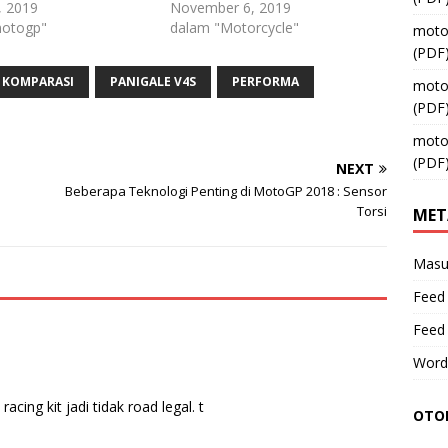
, 2019
November 6, 2019
motogp"
dalam "Motorcycle"
moto
(PDF
KOMPARASI
PANIGALE V4S
PERFORMA
moto
(PDF
moto
(PDF
NEXT
Beberapa Teknologi Penting di MotoGP 2018 : Sensor
Torsi
MET
Masu
Feed 
Feed
Word
acing kit jadi tidak road legal. t
OTOM