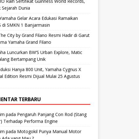
O Raih Sertifikat Guinness World Records,
 Sejarah Dunia
 Yamaha Gelar Acara Edukasi Ramaikan
 di SMKN 1 Banjarmasin
he City by Grand Filano Resmi Hadir di Garut
ama Yamaha Grand Filano
ha Luncurkan BW’S Urban Explore, Matic
alang Bertampang Unik
oduksi Hanya 800 Unit, Yamaha Cygnus X
al Edition Resmi Dijual Mulai 25 Agustus
ENTAR TERBARU
im
pada
Pengaruh Panjang Con Rod (Stang
r) Terhadap Performa Engine
im
pada
Motogokil Punya Manual Motor
) Ada yang Mau ?