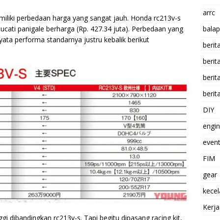
arrc
iliki perbedaan harga yang sangat jauh. Honda rc213v-s
ducati panigale berharga (Rp. 427.34 juta). Perbedaan yang
balap
nyata performa standarnya justru kebalik berikut
berit
beri
berit
berit
DIY
engi
event
FIM
gear
kece
Kerj
ggi dibandingkan rc213v-s. Tapi begitu dipasang racing kit,