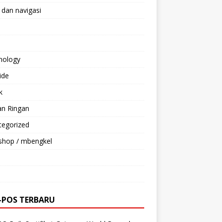
 dan navigasi
nology
ride
k
an Ringan
tegorized
shop / mbengkel
-POS TERBARU