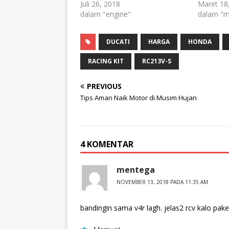
Juli 26, 2018
Maret 18
dalam "engine"
dalam "
DUCATI
HARGA
HONDA
RACING KIT
RC213V-S
PREVIOUS
Tips Aman Naik Motor di Musim Hujan
4 KOMENTAR
mentega
NOVEMBER 13, 2018 PADA 11:35 AM
bandingin sama v4r lagh. jelas2 rcv kalo pake r