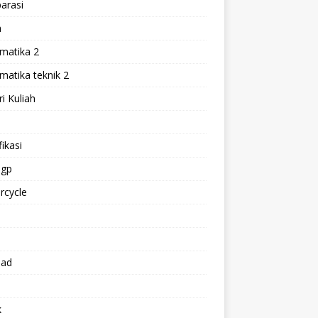
arasi
h
matika 2
atika teknik 2
i Kuliah
l
ikasi
gp
rcycle
p
oad
k