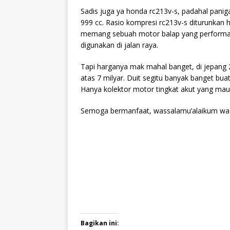
Sadis juga ya honda rc213v-s, padahal panig
999 cc. Rasio kompresi rc213v-s diturunkan h
memang sebuah motor balap yang performanya
digunakan di jalan raya.
Tapi harganya mak mahal banget, di jepang 2
atas 7 milyar. Duit segitu banyak banget bu
Hanya kolektor motor tingkat akut yang ma
Semoga bermanfaat, wassalamu’alaikum wa 
Bagikan ini: