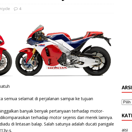
rcycle
4
katuh
ARS
ta semua selamat di perjalanan sampai ke tujuan
inggalkan banyak benyak pertanyaan terhadap motor-
KAT
dikomparasikan terhadap motor sejenis dari merek lainnya.
iadu di lintasan balap. Salah satunya adalah ducati panigale
aisi
13v-s.