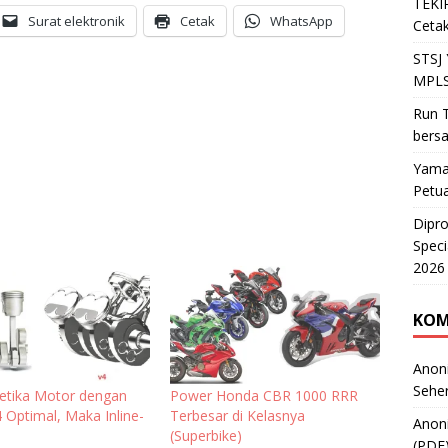
TEKIR
Surat elektronik
Cetak
WhatsApp
Cetak
STSJ
MPLS
Run T
bers
Yama
Petu
Dipr
Speci
2026
KOM
Anon
Sehe
etika Motor dengan
Power Honda CBR 1000 RRR
 Optimal, Maka Inline-
Terbesar di Kelasnya
Anon
(Superbike)
(PDF