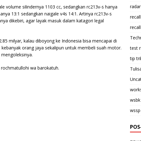
radar
ale volume silindernya 1103 cc, sedangkan rc213v-s hanya
anya 13:1 sedangkan naigale v4s 14:1. Artinya rc213v-s
recall
 dikebiri, agar layak masuk dalam katagori legal
recall
Tech
.85 milyar, kalau diboyong ke Indonesia bisa mencapai di
at kebanyak orang jaya sekalipun untuk membeli suah motor.
test 
u mengoleksinya.
tip tri
rochmatullohi wa barokatuh.
Tulis
Unca
work
wsbk
wssp
POS