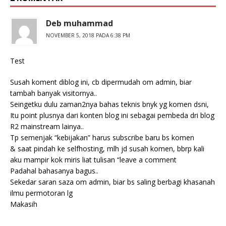
Deb muhammad
NOVEMBER 5, 2018 PADA 6:38 PM
Test
Susah koment diblog ini, cb dipermudah om admin, biar
tambah banyak visitornya..
Seingetku dulu zaman2nya bahas teknis bnyk yg komen dsni,
Itu point plusnya dari konten blog ini sebagai pembeda dri blog
R2 mainstream lainya..
Tp semenjak “kebijakan” harus subscribe baru bs komen
& saat pindah ke selfhosting, mlh jd susah komen, bbrp kali
aku mampir kok miris liat tulisan “leave a comment
Padahal bahasanya bagus..
Sekedar saran saza om admin, biar bs saling berbagi khasanah
ilmu permotoran lg
Makasih