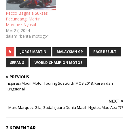
Pecco Bagnaia Sukses
Pecundangi Martin,
Marquez Nyusul
Mei 27, 2024
dalam "berita motogp"
JORGE MARTIN
MALAYSIAN GP
RACE RESULT
SEPANG
WORLD CHAMPION MOTO3
PREVIOUS
Inspirasi Modif Motor Touring Suzuki di IMOS 2018, Keren dan
Fungsional
NEXT
Marc Marquez Gila, Sudah Juara Dunia Masih Ngotot. Mau Apa ???
2 KOMENTAR