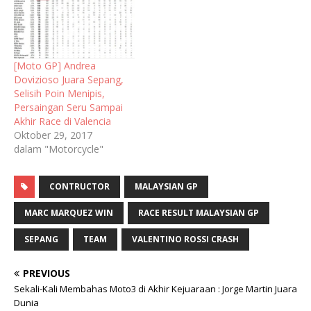
[Moto GP] Andrea
Dovizioso Juara Sepang,
Selisih Poin Menipis,
Persaingan Seru Sampai
Akhir Race di Valencia
Oktober 29, 2017
dalam "Motorcycle"
CONTRUCTOR
MALAYSIAN GP
MARC MARQUEZ WIN
RACE RESULT MALAYSIAN GP
SEPANG
TEAM
VALENTINO ROSSI CRASH
PREVIOUS
Sekali-Kali Membahas Moto3 di Akhir Kejuaraan : Jorge Martin Juara
Dunia