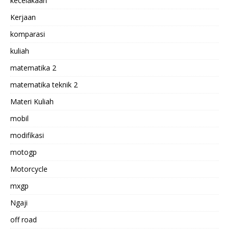
kecelakaan
Kerjaan
komparasi
kuliah
matematika 2
matematika teknik 2
Materi Kuliah
mobil
modifikasi
motogp
Motorcycle
mxgp
Ngaji
off road