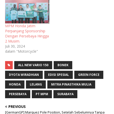
MPM Honda Jatim
Perpanjang Sponsorship
Dengan Persebaya Hingga
2 Musim.
Juli 30, 2024
dalam "Motorcycle"
ALL NEW VARIO 150
BONEK
DYOTA WIRADHIAN
EDISI SPESIAL
GREEN FORCE
HONDA
LELANG
MITRA PINASTHIKA MULIA
PERSEBAYA
PT MPM
SURABAYA
PREVIOUS
[GermanGP] Marquez Pole Position, Setelah Sebelumnya Tanpa