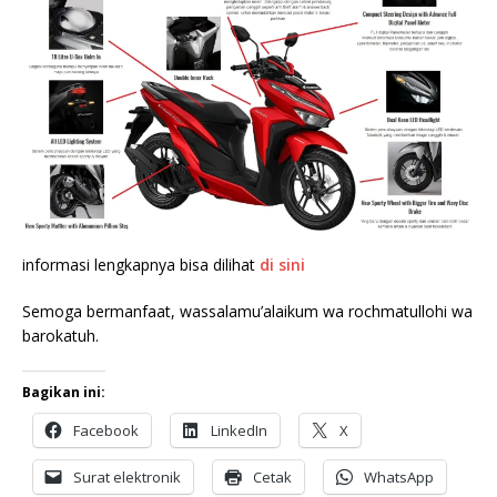
informasi lengkapnya bisa dilihat
di sini
Semoga bermanfaat, wassalamu’alaikum wa rochmatullohi wa
barokatuh.
Bagikan ini:
Facebook
LinkedIn
X
Surat elektronik
Cetak
WhatsApp