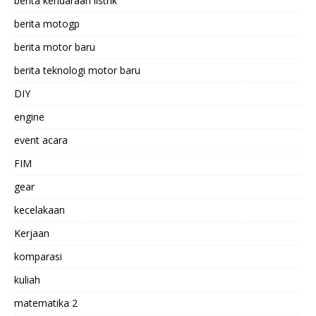
berita kendaraan listrik
berita motogp
berita motor baru
berita teknologi motor baru
DIY
engine
event acara
FIM
gear
kecelakaan
Kerjaan
komparasi
kuliah
matematika 2