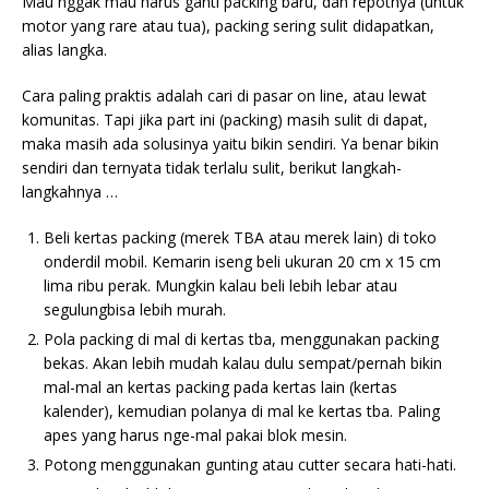
Mau nggak mau harus ganti packing baru, dan repotnya (untuk
motor yang rare atau tua), packing sering sulit didapatkan,
alias langka.
Cara paling praktis adalah cari di pasar on line, atau lewat
komunitas. Tapi jika part ini (packing) masih sulit di dapat,
maka masih ada solusinya yaitu bikin sendiri. Ya benar bikin
sendiri dan ternyata tidak terlalu sulit, berikut langkah-
langkahnya …
Beli kertas packing (merek TBA atau merek lain) di toko
onderdil mobil. Kemarin iseng beli ukuran 20 cm x 15 cm
lima ribu perak. Mungkin kalau beli lebih lebar atau
segulungbisa lebih murah.
Pola packing di mal di kertas tba, menggunakan packing
bekas. Akan lebih mudah kalau dulu sempat/pernah bikin
mal-mal an kertas packing pada kertas lain (kertas
kalender), kemudian polanya di mal ke kertas tba. Paling
apes yang harus nge-mal pakai blok mesin.
Potong menggunakan gunting atau cutter secara hati-hati.