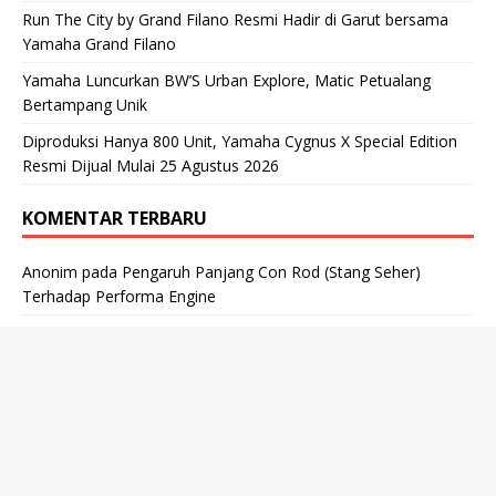
Run The City by Grand Filano Resmi Hadir di Garut bersama
Yamaha Grand Filano
Yamaha Luncurkan BW’S Urban Explore, Matic Petualang
Bertampang Unik
Diproduksi Hanya 800 Unit, Yamaha Cygnus X Special Edition
Resmi Dijual Mulai 25 Agustus 2026
KOMENTAR TERBARU
Anonim
pada
Pengaruh Panjang Con Rod (Stang Seher)
Terhadap Performa Engine
Anonim
pada
Motogokil Punya Manual Motor (PDF) Ada yang
Mau ?
motogokil
pada
Motogokil Punya Manual Motor (PDF) Ada
yang Mau ?
motogokil
pada
Motogokil Punya Manual Motor (PDF) Ada
yang Mau ?