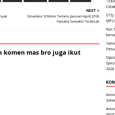
TEKIR
Cetak
NEXT
STSJ
nyak
Dinamika 10 Motor Terlaris (Januari-April) 2018,
MPLS
Yamaha Semakin Terdesak
Run T
bers
Yama
Petu
 komen mas bro juga ikut
Dipr
Speci
2026
KOM
Anon
Sehe
Anon
(PDF