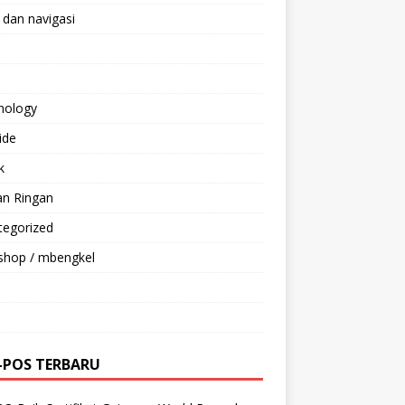
 dan navigasi
nology
ride
k
an Ringan
tegorized
shop / mbengkel
-POS TERBARU