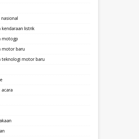
 nasional
a kendaraan listrik
ta motogp
a motor baru
a teknologi motor baru
ne
 acara
lakaan
aan