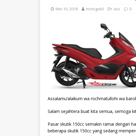
Mei 10, 2018
motogokil
aisi
0
Assalamu’alaikum wa rochmatullohi wa baro
Salam sejahtera buat kita semua, semoga ki
Pasar skutik 150cc semakin ramai dengan hadi
beberapa skutik 150cc yang sedang mempere