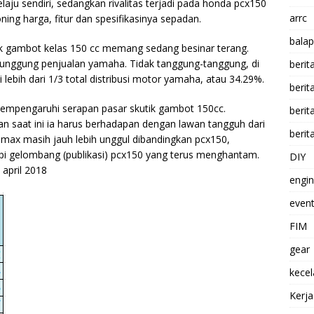
aju sendiri, sedangkan rivalitas terjadi pada honda pcx150
arrc
g harga, fitur dan spesifikasinya sepadan.
balap
k gambot kelas 150 cc memang sedang besinar terang.
punggung penjualan yamaha. Tidak tanggung-tanggung, di
berit
 lebih dari
1/3 total distribusi motor yamaha, atau 34.29%.
beri
mpengaruhi serapan pasar skutik gambot 150cc.
berit
n saat ini ia harus berhadapan dengan lawan tangguh dari
berit
nmax masih jauh lebih unggul dibandingkan pcx150,
i gelombang (publikasi) pcx150 yang terus menghantam.
DIY
 april 2018
engi
event
FIM
gear
kece
Kerj