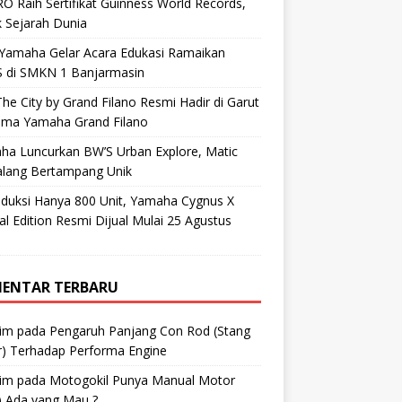
O Raih Sertifikat Guinness World Records,
 Sejarah Dunia
 Yamaha Gelar Acara Edukasi Ramaikan
 di SMKN 1 Banjarmasin
he City by Grand Filano Resmi Hadir di Garut
ama Yamaha Grand Filano
ha Luncurkan BW’S Urban Explore, Matic
alang Bertampang Unik
oduksi Hanya 800 Unit, Yamaha Cygnus X
al Edition Resmi Dijual Mulai 25 Agustus
ENTAR TERBARU
im
pada
Pengaruh Panjang Con Rod (Stang
r) Terhadap Performa Engine
im
pada
Motogokil Punya Manual Motor
) Ada yang Mau ?