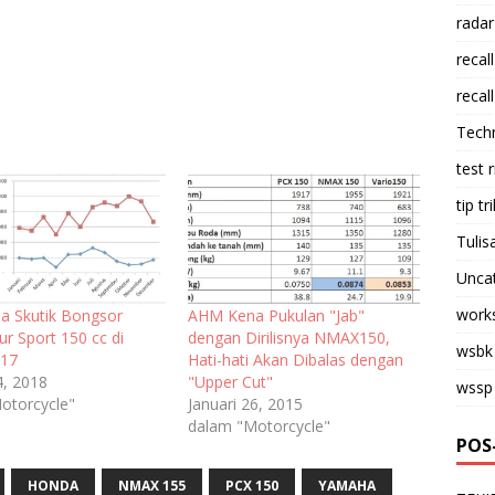
radar
recall
recall
Tech
test 
tip tri
Tulis
Unca
work
 Skutik Bongsor
AHM Kena Pukulan "Jab"
r Sport 150 cc di
dengan Dirilisnya NMAX150,
wsbk
017
Hati-hati Akan Dibalas dengan
4, 2018
"Upper Cut"
wssp
otorcycle"
Januari 26, 2015
dalam "Motorcycle"
POS
HONDA
NMAX 155
PCX 150
YAMAHA