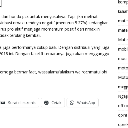
komp
kulia
dari honda pcx untuk menyusulnya. Tapi jika melihat
mate
tribusi nmax trendnya negatif (menurun 5.27%) sedangkan
harus pro aktif menjaga momentum positif dari nmax ini
matem
idak terulang kembali.
Mater
a juga performanya cukup baik. Dengan distribusi yang juga
mobi
l 2018 ini. Dengan facelift terbarunya juga akan mengganggu
modif
moto
Semoga bermanfaat, wassalamu’alaikum wa rochmatullohi
Moto
mxg
Ngaji
Surat elektronik
Cetak
WhatsApp
off r
opini
opre