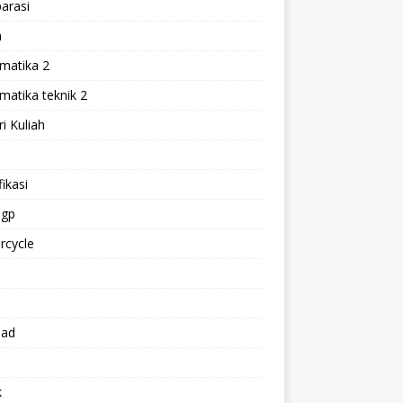
arasi
h
matika 2
atika teknik 2
i Kuliah
l
ikasi
gp
rcycle
p
oad
k