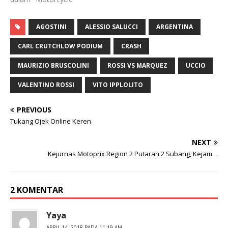
AGOSTINI
ALESSIO SALUCCI
ARGENTINA
CARL CRUTCHLOW PODIUM
CRASH
MAURIZIO BRUSCOLINI
ROSSI VS MARQUEZ
UCCIO
VALENTINO ROSSI
VITO IPPLOLITO
PREVIOUS
Tukang Ojek Online Keren
NEXT
Kejurnas Motoprix Region 2 Putaran 2 Subang, Kejam…
2 KOMENTAR
Yaya
APRIL 14, 2018 PADA 11:19 AM