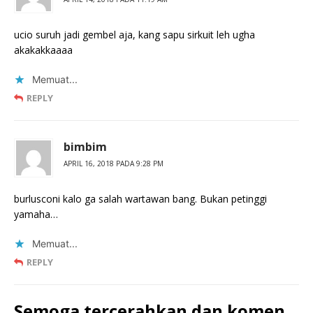
ucio suruh jadi gembel aja, kang sapu sirkuit leh ugha
akakakkaaaa
Memuat...
REPLY
bimbim
APRIL 16, 2018 PADA 9:28 PM
burlusconi kalo ga salah wartawan bang. Bukan petinggi
yamaha…
Memuat...
REPLY
Semoga tercerahkan dan komen