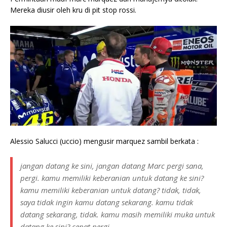
Mereka diusir oleh kru di pit stop rossi.
Alessio Salucci (uccio) mengusir marquez sambil berkata :
jangan datang ke sini, j
angan datang Marc pergi sana,
pergi. k
amu memiliki keberanian untuk datang ke sini?
k
amu memiliki keberanian untuk datang? t
idak, tidak,
saya tidak ingin kamu datang sekarang. k
amu tidak
datang sekarang, tidak. k
amu masih memiliki muka untuk
datang ke sini? c
epat pergi.